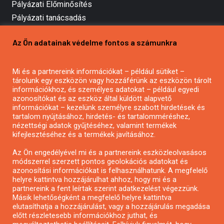
Pályázati Előminősítés
Pályázati tanácsadás
Pályázatírás vállalkozásoknak
Az Ön adatainak védelme fontos a számunkra
Mezőgazdasági pályázatírás
Pályázatírás magánszemélyeknek
Mi és a partnereink információkat – például sütiket –
Pályázatírás civil szervezeteknek
tárolunk egy eszközön vagy hozzáférünk az eszközön tárolt
Pályázatírás önkormányzatoknak
információkhoz, és személyes adatokat – például egyedi
azonosítókat és az eszköz által küldött alapvető
Pályázatfigyelés
információkat – kezelünk személyre szabott hirdetések és
Specifikus pályázatfigyelés vagy hírlevél
tartalom nyújtásához, hirdetés- és tartalomméréshez,
nézettségi adatok gyűjtéséhez, valamint termékek
kifejlesztéséhez és a termékek javításához.
PÁLYÁZATFIGYELŐ
Az Ön engedélyével mi és a partnereink eszközleolvasásos
módszerrel szerzett pontos geolokációs adatokat és
azonosítási információkat is felhasználhatunk. A megfelelő
helyre kattintva hozzájárulhat ahhoz, hogy mi és a
Pályázatok magánszemélyeknek
partnereink a fent leírtak szerint adatkezelést végezzünk.
Pályázatok civil szervezeteknek
Másik lehetőségként a megfelelő helyre kattintva
elutasíthatja a hozzájárulást, vagy a hozzájárulás megadása
Pályázatok vállalkozásoknak
előtt részletesebb információkhoz juthat, és
Önkormányzati pályázatok