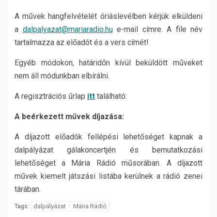
A művek hangfelvételét óriáslevélben kérjük elküldeni
a
dalpalyazat@mariaradio.hu
e-mail címre. A file név
tartalmazza az előadót és a vers címét!
Egyéb módokon, határidőn kívül beküldött műveket
nem áll módunkban elbírálni.
A regisztrációs űrlap
itt
található:
A beérkezett művek díjazása:
A díjazott előadók fellépési lehetőséget kapnak a
dalpályázat gálakoncertjén és bemutatkozási
lehetőséget a Mária Rádió műsorában. A díjazott
művek kiemelt játszási listába kerülnek a rádió zenei
tárában.
dalpályázat
Mária Rádió
Tags: