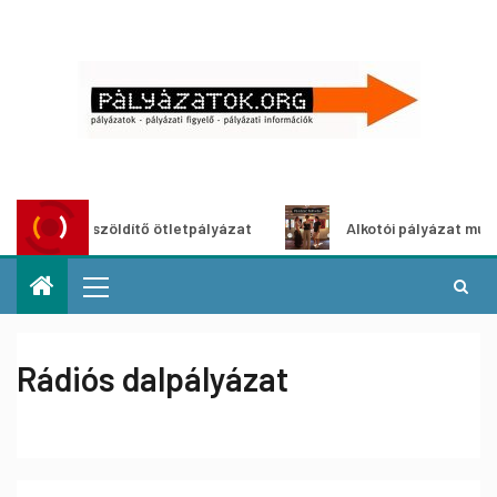
Városzöldítő ötletpályázat
Alkotói pályázat multimédia-
Rádiós dalpályázat