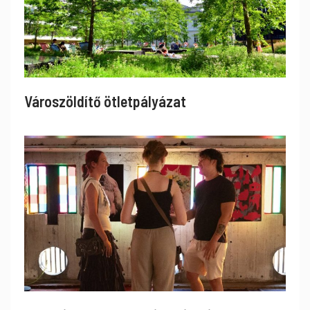
Városzöldítő ötletpályázat