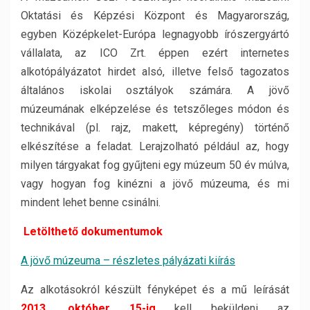
Oktatási és Képzési Központ és Magyarország,
egyben Középkelet-Európa legnagyobb írószergyártó
vállalata, az ICO Zrt. éppen ezért internetes
alkotópályázatot hirdet alsó, illetve felső tagozatos
általános iskolai osztályok számára. A jövő
múzeumának elképzelése és tetszőleges módon és
technikával (pl. rajz, makett, képregény) történő
elkészítése a feladat. Lerajzolható például az, hogy
milyen tárgyakat fog gyűjteni egy múzeum 50 év múlva,
vagy hogyan fog kinézni a jövő múzeuma, és mi
mindent lehet benne csinálni.
Letölthető dokumentumok
A jövő múzeuma – részletes pályázati kiírás
Az alkotásokról készült fényképet és a mű leírását
2013. október 15-ig
kell beküldeni az