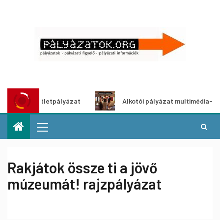
ítő ötletpályázat
Alkotói pályázat multimédia-kiállításh
Rakjátok össze ti a jövő
múzeumát! rajzpályázat