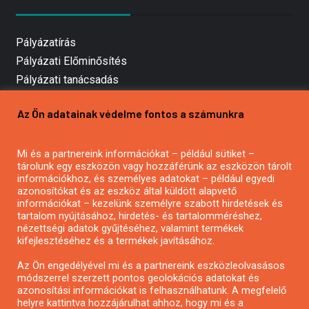
Pályázatírás
Pályázati Előminősítés
Pályázati tanácsadás
Pályázatírás vállalkozásoknak
Az Ön adatainak védelme fontos a számunkra
Mezőgazdasági pályázatírás
Pályázatírás magánszemélyeknek
Mi és a partnereink információkat – például sütiket –
Pályázatírás civil szervezeteknek
tárolunk egy eszközön vagy hozzáférünk az eszközön tárolt
Pályázatírás önkormányzatoknak
információkhoz, és személyes adatokat – például egyedi
azonosítókat és az eszköz által küldött alapvető
Pályázatfigyelés
információkat – kezelünk személyre szabott hirdetések és
Specifikus pályázatfigyelés vagy hírlevél
tartalom nyújtásához, hirdetés- és tartalomméréshez,
nézettségi adatok gyűjtéséhez, valamint termékek
kifejlesztéséhez és a termékek javításához.
PÁLYÁZATFIGYELŐ
Az Ön engedélyével mi és a partnereink eszközleolvasásos
módszerrel szerzett pontos geolokációs adatokat és
azonosítási információkat is felhasználhatunk. A megfelelő
helyre kattintva hozzájárulhat ahhoz, hogy mi és a
Pályázatok magánszemélyeknek