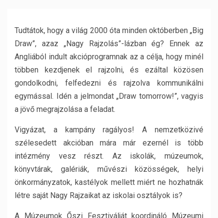
Tudtátok, hogy a világ 2000 óta minden októberben „Big
Draw”, azaz „Nagy Rajzolás”-lázban ég? Ennek az
Angliából indult akcióprogramnak az a célja, hogy minél
többen kezdjenek el rajzolni, és ezáltal közösen
gondolkodni, felfedezni és rajzolva kommunikálni
egymással. Idén a jelmondat „Draw tomorrow!”, vagyis
a jövő megrajzolása a feladat.
Vigyázat, a kampány ragályos! A nemzetközivé
szélesedett akcióban mára már ezernél is több
intézmény vesz részt. Az iskolák, múzeumok,
könyvtárak, galériák, művészi közösségek, helyi
önkormányzatok, kastélyok mellett miért ne hozhatnák
létre saját Nagy Rajzaikat az iskolai osztályok is?
A Múzeumok Őszi Fesztiválját koordináló Múzeumi