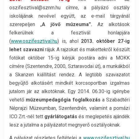
oszifesztival@sznm.hu címre, a pályázó osztály
iskolájának nevével együtt, az e-mail tárgyánál
szerepeljen „
A jövő múzeuma”.
Az alkotások
felkerülnek a fesztivál honlapjára
(
www.oszifesztival.hu
) is, ahol
2013. október 27-ig
lehet szavazni
rájuk A rajzokat és makettekről készült
fotókat október 15-ig kérjük postára adni a MOKK
címére (Szentendre, 2000, Sztaravodai út), a munkákból
a Skanzen kiállítást rendez. A legtöbb szavazatot
begyűjtő alkotásért mindkét korcsoportban izgalmas
jutalom jár az alkotóknak. Egy 2014. 06.30-ig igénybe
vehető
múzeumpedagógia foglalkozás
a Szabadtéri
Néprajzi Múzeumban, Szentendrén, valamint a pomázi
ICO Zrt.-nél tett
gyárlátogatás
és meglepetés ajándék
lesz a jutalma a pályázatot megnyerő osztályoknak.
A pályázat részletes feltételei a
www.oszifesztival.hu