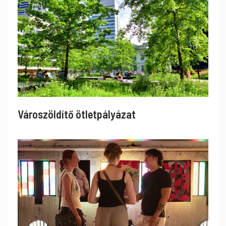
Városzöldítő ötletpályázat