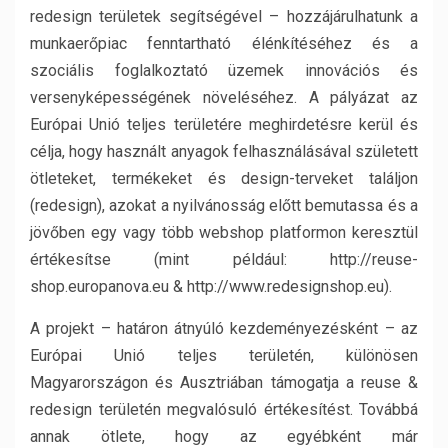
redesign területek segítségével – hozzájárulhatunk a
munkaerőpiac fenntartható élénkítéséhez és a
szociális foglalkoztató üzemek innovációs és
versenyképességének növeléséhez. A pályázat az
Európai Unió teljes területére meghirdetésre kerül és
célja, hogy használt anyagok felhasználásával született
ötleteket, termékeket és design-terveket találjon
(redesign), azokat a nyilvánosság előtt bemutassa és a
jövőben egy vagy több webshop platformon keresztül
értékesítse (mint például: http://reuse-
shop.europanova.eu & http://www.redesignshop.eu).
A projekt – határon átnyúló kezdeményezésként – az
Európai Unió teljes területén, különösen
Magyarországon és Ausztriában támogatja a reuse &
redesign területén megvalósuló értékesítést. Továbbá
annak ötlete, hogy az egyébként már