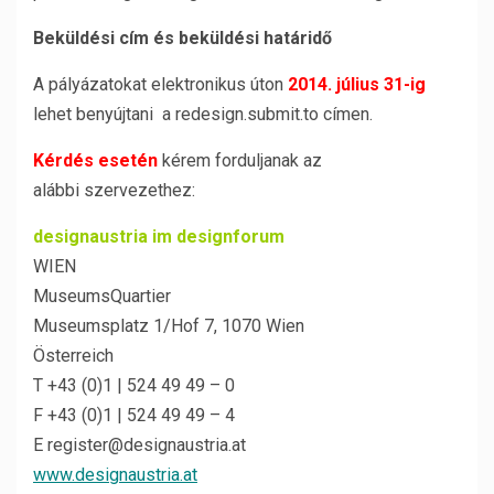
Beküldési cím és beküldési határidő
A pályázatokat elektronikus úton
2014. július 31-ig
lehet benyújtani a redesign.submit.to címen.
Kérdés esetén
kérem forduljanak az
alábbi szervezethez:
designaustria im designforum
WIEN
MuseumsQuartier
Museumsplatz 1/Hof 7, 1070 Wien
Österreich
T +43 (0)1 | 524 49 49 – 0
F +43 (0)1 | 524 49 49 – 4
E register@designaustria.at
www.designaustria.at