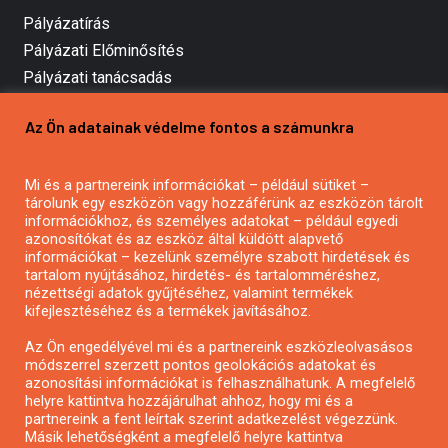
Pályázatírás
Pályázati Előminősítés
Pályázati tanácsadás
Pályázatírás vállalkozásoknak
Az Ön adatainak védelme fontos a számunkra
Mezőgazdasági pályázatírás
Pályázatírás magánszemélyeknek
Mi és a partnereink információkat – például sütiket –
Pályázatírás civil szervezeteknek
tárolunk egy eszközön vagy hozzáférünk az eszközön tárolt
Pályázatírás önkormányzatoknak
információkhoz, és személyes adatokat – például egyedi
azonosítókat és az eszköz által küldött alapvető
Pályázatfigyelés
információkat – kezelünk személyre szabott hirdetések és
Specifikus pályázatfigyelés vagy hírlevél
tartalom nyújtásához, hirdetés- és tartalomméréshez,
nézettségi adatok gyűjtéséhez, valamint termékek
kifejlesztéséhez és a termékek javításához.
PÁLYÁZATFIGYELŐ
Az Ön engedélyével mi és a partnereink eszközleolvasásos
módszerrel szerzett pontos geolokációs adatokat és
azonosítási információkat is felhasználhatunk. A megfelelő
helyre kattintva hozzájárulhat ahhoz, hogy mi és a
Pályázatok magánszemélyeknek
partnereink a fent leírtak szerint adatkezelést végezzünk.
Pályázatok civil szervezeteknek
Másik lehetőségként a megfelelő helyre kattintva