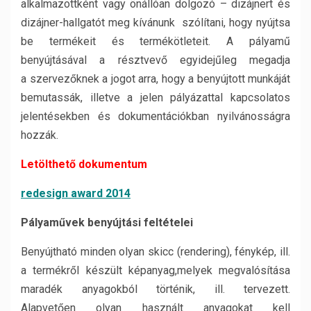
alkalmazottként vagy önállóan dolgozó – dizájnert és
dizájner-hallgatót meg kívánunk szólítani, hogy nyújtsa
be termékeit és termékötleteit. A pályamű
benyújtásával a résztvevő egyidejűleg megadja
a szervezőknek a jogot arra, hogy a benyújtott munkáját
bemutassák, illetve a jelen pályázattal kapcsolatos
jelentésekben és dokumentációkban nyilvánosságra
hozzák.
Letölthető dokumentum
redesign award 2014
Pályaművek benyújtási feltételei
Benyújtható minden olyan skicc (rendering), fénykép, ill.
a termékről készült képanyag,melyek megvalósítása
maradék anyagokból történik, ill. tervezett.
Alapvetően olyan használt anyagokat kell