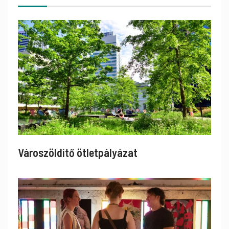
Városzöldítő ötletpályázat