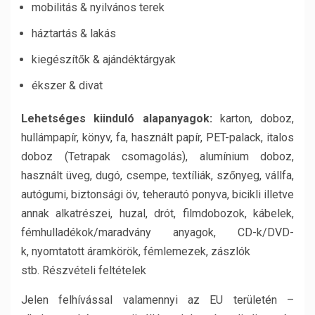
mobilitás & nyilvános terek
háztartás & lakás
kiegészítők & ajándéktárgyak
ékszer & divat
Lehetséges kiinduló alapanyagok:
karton, doboz,
hullámpapír, könyv, fa, használt papír, PET-palack, italos
doboz (Tetrapak csomagolás), alumínium doboz,
használt üveg, dugó, csempe, textíliák, szőnyeg, vállfa,
autógumi, biztonsági öv, teherautó ponyva, bicikli illetve
annak alkatrészei, huzal, drót, filmdobozok, kábelek,
fémhulladékok/maradvány anyagok, CD-k/DVD-
k, nyomtatott áramkörök, fémlemezek, zászlók
stb. Részvételi feltételek
Jelen felhívással valamennyi az EU területén –