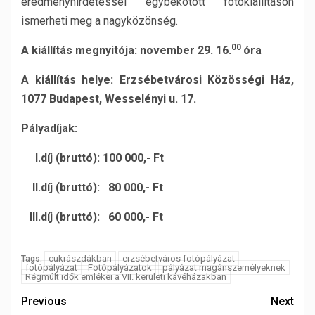
eredményhirdetéssel egybekötött fotókiállításon
ismerheti meg a nagyközönség.
00
A kiállítás megnyitója: november 29. 16.
óra
A kiállítás helye: Erzsébetvárosi Közösségi Ház,
1077 Budapest, Wesselényi u. 17.
Pályadíjak:
I.
díj (bruttó): 100 000,- Ft
II.
díj (bruttó): 80 000,- Ft
III.
díj (bruttó): 60 000,- Ft
cukrászdákban
erzsébetváros fotópályázat
Tags:
fotópályázat
Fotópályázatok
pályázat magánszemélyeknek
Régmúlt idők emlékei a VII. kerületi kávéházakban
Previous
Next