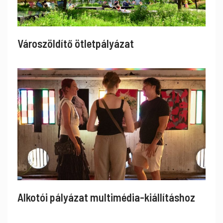
Városzöldítő ötletpályázat
Alkotói pályázat multimédia-kiállításhoz