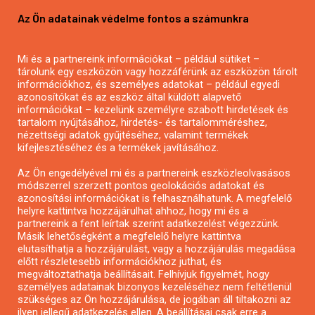
Pályázatírás vállalkozásoknak
Az Ön adatainak védelme fontos a számunkra
Mezőgazdasági pályázatírás
Pályázatírás magánszemélyeknek
Mi és a partnereink információkat – például sütiket –
Pályázatírás civil szervezeteknek
tárolunk egy eszközön vagy hozzáférünk az eszközön tárolt
Pályázatírás önkormányzatoknak
információkhoz, és személyes adatokat – például egyedi
azonosítókat és az eszköz által küldött alapvető
Pályázatfigyelés
információkat – kezelünk személyre szabott hirdetések és
Specifikus pályázatfigyelés vagy hírlevél
tartalom nyújtásához, hirdetés- és tartalomméréshez,
nézettségi adatok gyűjtéséhez, valamint termékek
kifejlesztéséhez és a termékek javításához.
PÁLYÁZATFIGYELŐ
Az Ön engedélyével mi és a partnereink eszközleolvasásos
módszerrel szerzett pontos geolokációs adatokat és
azonosítási információkat is felhasználhatunk. A megfelelő
helyre kattintva hozzájárulhat ahhoz, hogy mi és a
Pályázatok magánszemélyeknek
partnereink a fent leírtak szerint adatkezelést végezzünk.
Pályázatok civil szervezeteknek
Másik lehetőségként a megfelelő helyre kattintva
elutasíthatja a hozzájárulást, vagy a hozzájárulás megadása
Pályázatok vállalkozásoknak
előtt részletesebb információkhoz juthat, és
Önkormányzati pályázatok
megváltoztathatja beállításait. Felhívjuk figyelmét, hogy
személyes adatainak bizonyos kezeléséhez nem feltétlenül
Mezőgazdasági pályázatok
szükséges az Ön hozzájárulása, de jogában áll tiltakozni az
Falusi turizmus pályázatok
ilyen jellegű adatkezelés ellen. A beállításai csak erre a