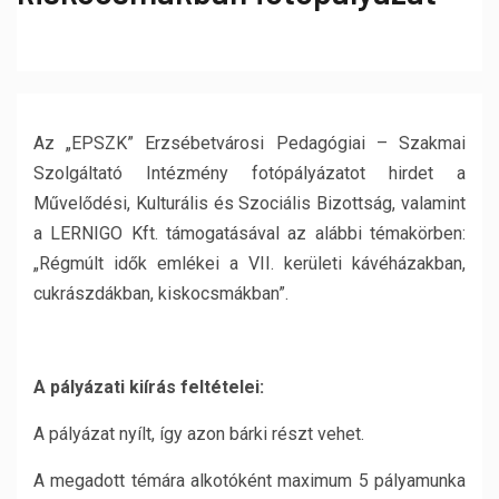
Az „EPSZK” Erzsébetvárosi Pedagógiai – Szakmai
Szolgáltató Intézmény fotópályázatot hirdet a
Művelődési, Kulturális és Szociális Bizottság, valamint
a LERNIGO Kft. támogatásával az alábbi témakörben:
„Régmúlt idők emlékei a VII. kerületi kávéházakban,
cukrászdákban, kiskocsmákban”.
A pályázati kiírás feltételei:
A pályázat nyílt, így azon bárki részt vehet.
A megadott témára alkotóként maximum 5 pályamunka