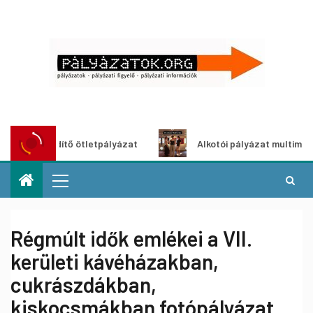
szöldítő ötletpályázat
Alkotói pályázat multimédia-kiáll
Régmúlt idők emlékei a VII.
kerületi kávéházakban,
cukrászdákban,
kiskocsmákban fotópályázat