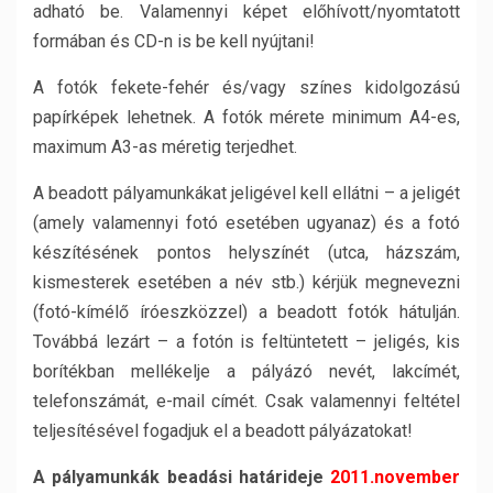
adható be. Valamennyi képet előhívott/nyomtatott
formában és CD-n is be kell nyújtani!
A fotók fekete-fehér és/vagy színes kidolgozású
papírképek lehetnek. A fotók mérete minimum A4-es,
maximum A3-as méretig terjedhet.
A beadott pályamunkákat jeligével kell ellátni – a jeligét
(amely valamennyi fotó esetében ugyanaz) és a fotó
készítésének pontos helyszínét (utca, házszám,
kismesterek esetében a név stb.) kérjük megnevezni
(fotó-kímélő íróeszközzel) a beadott fotók hátulján.
Továbbá lezárt – a fotón is feltüntetett – jeligés, kis
borítékban mellékelje a pályázó nevét, lakcímét,
telefonszámát, e-mail címét. Csak valamennyi feltétel
teljesítésével fogadjuk el a beadott pályázatokat!
A pályamunkák beadási határideje
2011.november