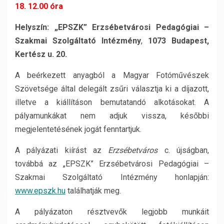
18. 12.00 óra
Helyszín: „EPSZK” Erzsébetvárosi Pedagógiai –
Szakmai Szolgáltató Intézmény
,
1073 Budapest,
Kertész u. 20.
A beérkezett anyagból a Magyar Fotóművészek
Szövetsége által delegált zsűri választja ki a díjazott,
illetve a kiállításon bemutatandó alkotásokat. A
pályamunkákat nem adjuk vissza, későbbi
megjelentetésének jogát fenntartjuk.
A pályázati kiírást az
Erzsébetváros
c. újságban,
továbbá az „EPSZK” Erzsébetvárosi Pedagógiai –
Szakmai Szolgáltató Intézmény honlapján:
www
.
epszk
.
hu
találhatják meg.
A pályázaton résztvevők legjobb munkáit