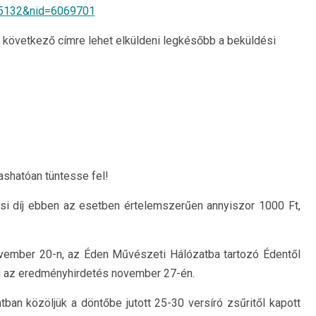
645132&nid=6069701
a következő címre lehet elküldeni legkésőbb a beküldési
ashatóan tüntesse fel!
ési díj ebben az esetben értelemszerűen annyiszor 1000 Ft,
ovember 20-n, az Éden Művészeti Hálózatba tartozó Édentől
íg az eredményhirdetés november 27-én.
an közöljük a döntőbe jutott 25-30 versíró zsűritől kapott