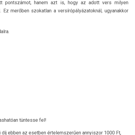
t pontszámot, hanem azt is, hogy az adott vers milyen
l. Ez merőben szokatlan a versírópályázatoknál, ugyanakkor
alra.
ashatóan tüntesse fel!
si díj ebben az esetben értelemszerűen annyiszor 1000 Ft,