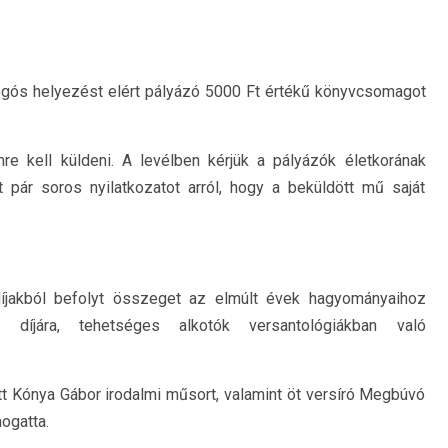
ogós helyezést elért pályázó 5000 Ft értékű könyvcsomagot
mre kell küldeni. A levélben kérjük a pályázók életkorának
t pár soros nyilatkozatot arról, hogy a beküldött mű saját
jakból befolyt összeget az elmúlt évek hagyományaihoz
i díjára, tehetséges alkotók versantológiákban való
 Kónya Gábor irodalmi műsort, valamint öt versíró Megbúvó
ogatta.