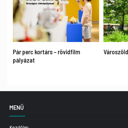
Pár perc kortárs – rövidfilm
Városzöld
pályázat
MENÜ
Kezdőlap