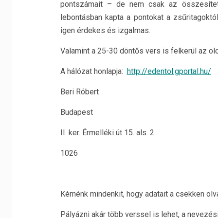
pontszámait – de nem csak az összesítet
lebontásban kapta a pontokat a zsűritagoktó
igen érdekes és izgalmas.
Valamint a 25-30 döntős vers is felkerül az old
A hálózat honlapja:
http://edentol.gportal.hu/
Beri Róbert
Budapest
II. ker. Érmelléki út 15. als. 2.
1026
Kérnénk mindenkit, hogy adatait a csekken olv
Pályázni akár több verssel is lehet, a nevezé