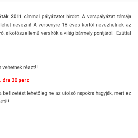
éták 2011
címmel pályázatot hirdet. A verspályázat témája
l lehet nevezni! A versenyre 18 éves kortól nevezhetnek az
, alkotószellemű versírók a világ bármely pontjáról. Ezúttal
m vehetnek részt!!
. óra 30 perc
a befizetést lehetőleg ne az utolsó napokra hagyják, mert ez
ti!!