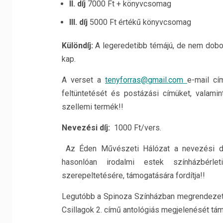
II. díj
7000 Ft + könyvcsomag
III. díj
5000 Ft értékű könyvcsomag
Különdíj:
A legeredetibb témájú, de nem dob
kap.
A verset a
tenyforras@gmail.com
e-mail cí
feltüntetését és postázási címüket, valamin
szellemi termék!!
Nevezési díj:
1000 Ft/vers.
Az Éden Művészeti Hálózat a nevezési dí
hasonlóan irodalmi estek színházbérlet
szerepeltetésére, támogatására fordítja!!
Legutóbb a Spinoza Színházban megrendezett
Csillagok 2. című antológiás megjelenését tám