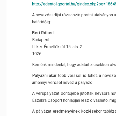
http://edentol.gportal.hu/gindex.php?pg=18
A nevezési díjat rózsaszín postai utalványon 
határidőig:
Beri Róbert
Budapest
II. ker. Érmelléki út 15. als. 2.
1026
Kérnénk mindenkit, hogy adatait a csekken olv
Pályázni akár több verssel is lehet, a nevez
amennyi verssel nevez a pályázó.
A verspályázat döntőjébe jutottak névsora n
Északra Csoport honlapján lesz olvasható, m
A pályázat eredményének közlésekor táblázatb