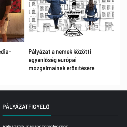
édia-
Pályázat a nemek közötti
egyenlőség európai
mozgalmainak erősítésére
PÁLYÁZATFIGYELŐ
Pályázatok magánszemélyeknek