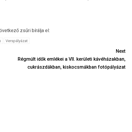
vetkező zsűri bírálja el:
k
Verspályázat
Next
Régmúlt idők emlékei a VII. kerületi kávéházakban,
cukrászdákban, kiskocsmákban fotópályázat