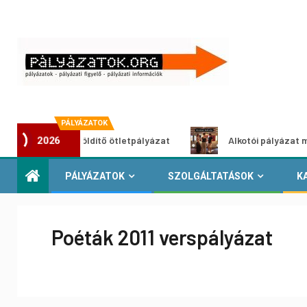
PÁLYÁZATOK
Városzöldítő ötletpályázat
Alkotói pályázat multimédia-
2026
PÁLYÁZATOK
SZOLGÁLTATÁSOK
K
Poéták 2011 verspályázat