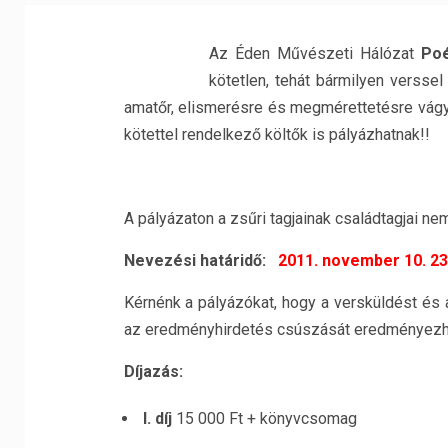
Az Éden Művészeti Hálózat
Po
kötetlen, tehát bármilyen versse
amatőr, elismerésre és megmérettetésre vágyó
kötettel rendelkező költők is pályázhatnak!!
A pályázaton a zsűri tagjainak családtagjai ne
Nevezési határidő:
2011. november 10. 23
Kérnénk a pályázókat, hogy a versküldést és 
az eredményhirdetés csúszását eredményezhe
Díjazás:
I. díj
15 000 Ft + könyvcsomag