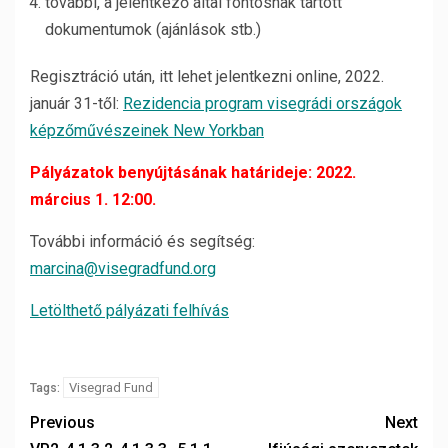
további, a jelentkező által fontosnak tartott
dokumentumok (ajánlások stb.)
Regisztráció után, itt lehet jelentkezni online, 2022.
január 31-től:
Rezidencia program visegrádi országok
képzőművészeinek New Yorkban
Pályázatok benyújtásának határideje: 2022.
március 1. 12:00.
További információ és segítség:
marcina@visegradfund.org
Letölthető pályázati felhívás
Visegrad Fund
Tags:
Previous
Next