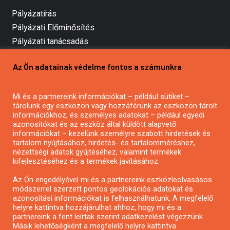
Pályázatírás
Pályázati Előminősítés
Pályázati tanácsadás
Pályázatírás vállalkozásoknak
Az Ön adatainak védelme fontos a számunkra
Mezőgazdasági pályázatírás
Pályázatírás magánszemélyeknek
Pályázatírás civil szervezeteknek
Mi és a partnereink információkat – például sütiket –
tárolunk egy eszközön vagy hozzáférünk az eszközön tárolt
Pályázatírás önkormányzatoknak
információkhoz, és személyes adatokat – például egyedi
Pályázatfigyelés
azonosítókat és az eszköz által küldött alapvető
információkat – kezelünk személyre szabott hirdetések és
Specifikus pályázatfigyelés vagy hírlevél
tartalom nyújtásához, hirdetés- és tartalomméréshez,
nézettségi adatok gyűjtéséhez, valamint termékek
kifejlesztéséhez és a termékek javításához.
PÁLYÁZATFIGYELŐ
Az Ön engedélyével mi és a partnereink eszközleolvasásos
módszerrel szerzett pontos geolokációs adatokat és
azonosítási információkat is felhasználhatunk. A megfelelő
helyre kattintva hozzájárulhat ahhoz, hogy mi és a
Pályázatok magánszemélyeknek
partnereink a fent leírtak szerint adatkezelést végezzünk.
Pályázatok civil szervezeteknek
Másik lehetőségként a megfelelő helyre kattintva