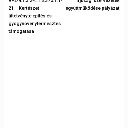
VP2-4.1.3.2-4.1.3.3.-5.1.1-
Ifjúsági szervezetek
21 – Kertészet –
együttműködése pályázat
ültetvénytelepítés és
gyógynövénytermesztés
támogatása