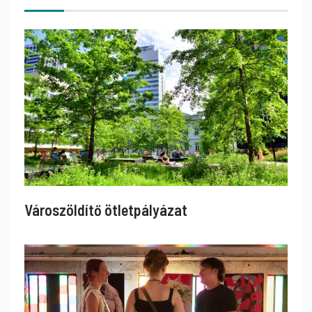
Városzöldítő ötletpályázat