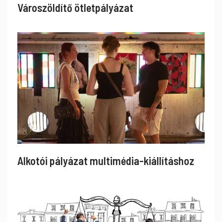
Városzöldítő ötletpályázat
Alkotói pályázat multimédia-kiállításhoz