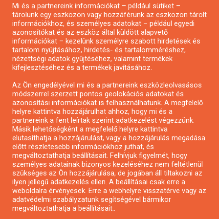
Mi és a partnereink információkat – például sütiket –
Pályázatírás civil szervezeteknek
tárolunk egy eszközön vagy hozzáférünk az eszközön tárolt
Pályázatírás önkormányzatoknak
információkhoz, és személyes adatokat – például egyedi
azonosítókat és az eszköz által küldött alapvető
Pályázatfigyelés
információkat – kezelünk személyre szabott hirdetések és
Specifikus pályázatfigyelés vagy hírlevél
tartalom nyújtásához, hirdetés- és tartalomméréshez,
nézettségi adatok gyűjtéséhez, valamint termékek
kifejlesztéséhez és a termékek javításához.
PÁLYÁZATFIGYELŐ
Az Ön engedélyével mi és a partnereink eszközleolvasásos
módszerrel szerzett pontos geolokációs adatokat és
azonosítási információkat is felhasználhatunk. A megfelelő
helyre kattintva hozzájárulhat ahhoz, hogy mi és a
Pályázatok magánszemélyeknek
partnereink a fent leírtak szerint adatkezelést végezzünk.
Pályázatok civil szervezeteknek
Másik lehetőségként a megfelelő helyre kattintva
elutasíthatja a hozzájárulást, vagy a hozzájárulás megadása
Pályázatok vállalkozásoknak
előtt részletesebb információkhoz juthat, és
Önkormányzati pályázatok
megváltoztathatja beállításait. Felhívjuk figyelmét, hogy
személyes adatainak bizonyos kezeléséhez nem feltétlenül
Mezőgazdasági pályázatok
szükséges az Ön hozzájárulása, de jogában áll tiltakozni az
Falusi turizmus pályázatok
ilyen jellegű adatkezelés ellen. A beállításai csak erre a
weboldalra érvényesek. Erre a webhelyre visszatérve vagy az
Napelem pályázatok
adatvédelmi szabályzatunk segítségével bármikor
GINOP pályázatok
megváltoztathatja a beállításait..