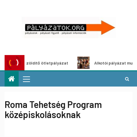
Városzöldítő ötletpályázat
Alkotói pályázat multimédia-k
Roma Tehetség Program
középiskolásoknak