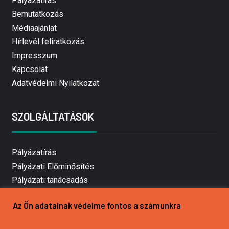
Pályázatírás
Bemutatkozás
Médiaajánlat
Hírlevél feliratkozás
Impresszum
Kapcsolat
Adatvédelmi Nyilatkozat
SZOLGÁLTATÁSOK
Pályázatírás
Pályázati Előminősítés
Pályázati tanácsadás
Pályázatírás vállalkozásoknak
Az Ön adatainak védelme fontos a számunkra
Mezőgazdasági pályázatírás
Pályázatírás magánszemélyeknek