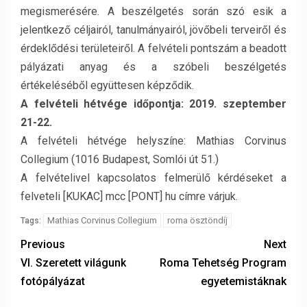
megismerésére. A beszélgetés során szó esik a
jelentkező céljairól, tanulmányairól, jövőbeli terveiről és
érdeklődési területeiről. A felvételi pontszám a beadott
pályázati anyag és a szóbeli beszélgetés
értékeléséből együttesen képződik.
A felvételi hétvége időpontja:
2019. szeptember
21-22.
A felvételi hétvége helyszíne: Mathias Corvinus
Collegium (1016 Budapest, Somlói út 51.)
A felvételivel kapcsolatos felmerülő kérdéseket a
felveteli [KUKAC] mcc [PONT] hu címre várjuk.
Mathias Corvinus Collegium
roma ösztöndíj
Tags:
Previous
Next
VI. Szeretett világunk
Roma Tehetség Program
fotópályázat
egyetemistáknak