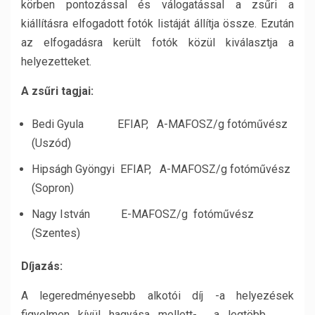
körben pontozással és válogatással a zsűri a
kiállításra elfogadott fotók listáját állítja össze. Ezután
az elfogadásra került fotók közül kiválasztja a
helyezetteket.
A zsűri tagjai:
Bedi Gyula EFIAP, A-MAFOSZ/g fotóművész
(Uszód)
Hipságh Gyöngyi EFIAP, A-MAFOSZ/g fotóművész
(Sopron)
Nagy István E-MAFOSZ/g fotóművész
(Szentes)
Díjazás:
A legeredményesebb alkotói díj -a helyezések
figyelmen kívül hagyása mellett- a legtöbb