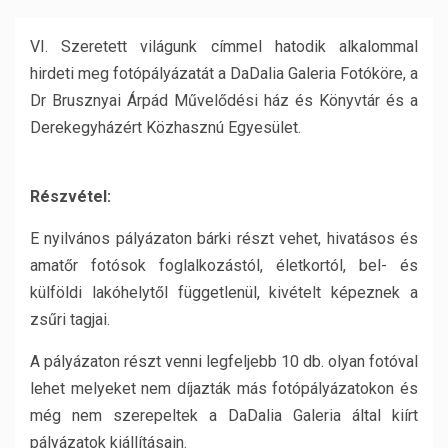
VI. Szeretett világunk címmel hatodik alkalommal
hirdeti meg fotópályázatát a DaDalia Galeria Fotóköre, a
Dr Brusznyai Árpád Művelődési ház és Könyvtár és a
Derekegyházért Közhasznú Egyesület.
Részvétel:
E nyilvános pályázaton bárki részt vehet, hivatásos és
amatőr fotósok foglalkozástól, életkortól, bel- és
külföldi lakóhelytől függetlenül, kivételt képeznek a
zsűri tagjai.
A pályázaton részt venni legfeljebb 10 db. olyan fotóval
lehet melyeket nem díjazták más fotópályázatokon és
még nem szerepeltek a DaDalia Galeria által kiírt
pályázatok kiállításain.