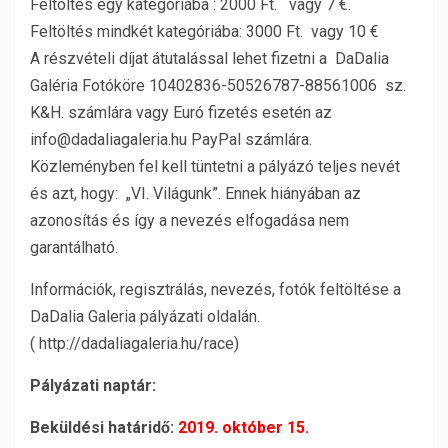
Feltöltés egy kategóriába : 2000 Ft. vagy 7 €.
Feltöltés mindkét kategóriába: 3000 Ft. vagy 10 €
A részvételi díjat átutalással lehet fizetni a DaDalia
Galéria Fotóköre 10402836-50526787-88561006 sz.
K&H. számlára vagy Euró fizetés esetén az
info@dadaliagaleria.hu PayPal számlára.
Közleményben fel kell tüntetni a pályázó teljes nevét
és azt, hogy: „VI. Világunk”. Ennek hiányában az
azonosítás és így a nevezés elfogadása nem
garantálható.
Információk, regisztrálás, nevezés, fotók feltöltése a
DaDalia Galeria pályázati oldalán.
( http://dadaliagaleria.hu/race)
Pályázati naptár:
Beküldési határidő:
2019. október 15.