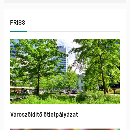
FRISS
Városzöldítő ötletpályázat