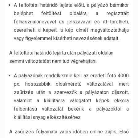
A feltöltési határidő lejárta előtt, a pályázó bármikor
beléphet feltöltési oldalára, a regisztrált
felhasználónevével és jelszavával és itt törölheti,
cserélheti a képeit, a kép címét megváltoztathatja
vagy figyelemmel kísérheti nevezésének adatait.
A feltöltési határidő lejárta után pályázati oldalán
semmi változtatást nem tud végrehajtani.
A pályázónak rendelkeznie kell az eredeti fotó 4000
px. hosszabbik oldalméretű változatával, mert
zsűrizés után a szervezők a pályázaton díjazott,
valamint a kiállításra válogatott képek ekkora
felbontású változatát bekérik a pályázóktól a
kiállítási anyag elkészítéséhez.
A zsűrizés folyamata valós időben online zajlik. Első