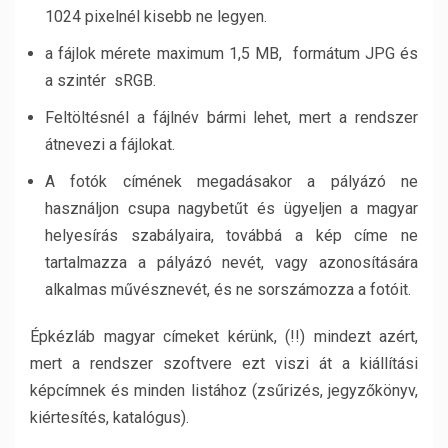
1024 pixelnél kisebb ne legyen.
a fájlok mérete maximum 1,5 MB, formátum JPG és
a szintér sRGB.
Feltöltésnél a fájlnév bármi lehet, mert a rendszer
átnevezi a fájlokat.
A fotók címének megadásakor a pályázó ne
használjon csupa nagybetűt és ügyeljen a magyar
helyesírás szabályaira, továbbá a kép címe ne
tartalmazza a pályázó nevét, vagy azonosítására
alkalmas művésznevét, és ne sorszámozza a fotóit.
Épkézláb magyar címeket kérünk, (!!) mindezt azért,
mert a rendszer szoftvere ezt viszi át a kiállítási
képcímnek és minden listához (zsűrizés, jegyzőkönyv,
kiértesítés, katalógus).