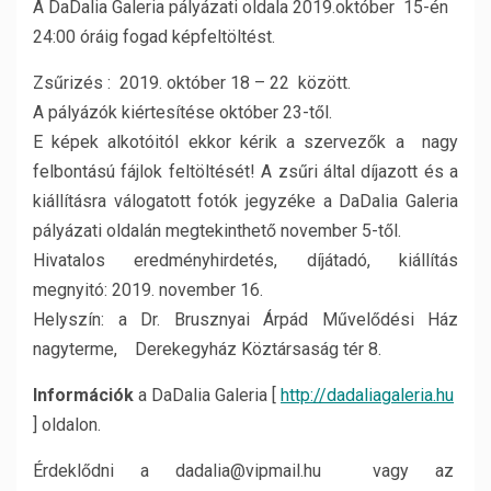
A DaDalia Galeria pályázati oldala 2019.október 15-én
24:00 óráig fogad képfeltöltést.
Zsűrizés : 2019. október 18 – 22 között.
A pályázók kiértesítése október 23-től.
E képek alkotóitól ekkor kérik a szervezők a nagy
felbontású fájlok feltöltését! A zsűri által díjazott és a
kiállításra válogatott fotók jegyzéke a DaDalia Galeria
pályázati oldalán megtekinthető november 5-től.
Hivatalos eredményhirdetés, díjátadó, kiállítás
megnyitó: 2019. november 16.
Helyszín: a Dr. Brusznyai Árpád Művelődési Ház
nagyterme, Derekegyház Köztársaság tér 8.
Információk
a DaDalia Galeria [
http://dadaliagaleria.hu
] oldalon.
Érdeklődni a dadalia@vipmail.hu vagy az