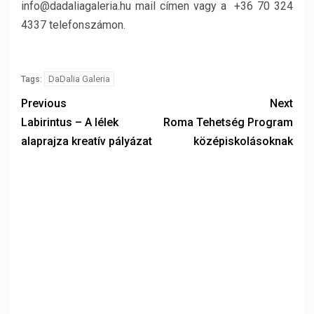
info@dadaliagaleria.hu mail címen vagy a +36 70 324
4337 telefonszámon.
DaDalia Galeria
Tags:
Previous
Next
Labirintus – A lélek
Roma Tehetség Program
alaprajza kreatív pályázat
középiskolásoknak