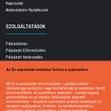
Kapcsolat
Adatvédelmi Nyilatkozat
SZOLGÁLTATÁSOK
Pályázatírás
Pályázati Előminősítés
Pályázati tanácsadás
Pályázatírás vállalkozásoknak
Az Ön adatainak védelme fontos a számunkra
Mezőgazdasági pályázatírás
Pályázatírás magánszemélyeknek
Mi és a partnereink információkat – például sütiket –
Pályázatírás civil szervezeteknek
tárolunk egy eszközön vagy hozzáférünk az eszközön tárolt
Pályázatírás önkormányzatoknak
információkhoz, és személyes adatokat – például egyedi
azonosítókat és az eszköz által küldött alapvető
Pályázatfigyelés
információkat – kezelünk személyre szabott hirdetések és
Specifikus pályázatfigyelés vagy hírlevél
tartalom nyújtásához, hirdetés- és tartalomméréshez,
nézettségi adatok gyűjtéséhez, valamint termékek