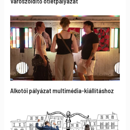
Városzöldítő ötletpályázat
Alkotói pályázat multimédia-kiállításhoz