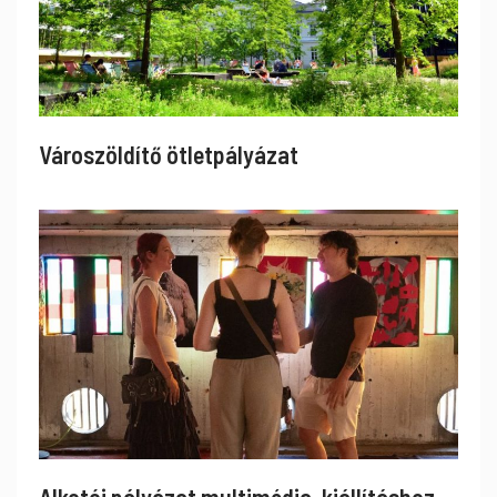
Városzöldítő ötletpályázat