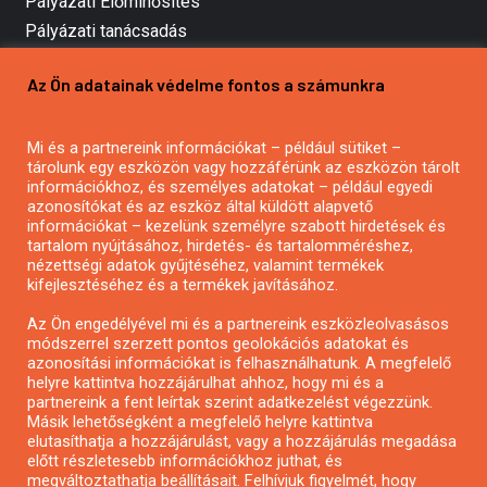
Pályázati Előminősítés
Pályázati tanácsadás
Pályázatírás vállalkozásoknak
Az Ön adatainak védelme fontos a számunkra
Mezőgazdasági pályázatírás
Pályázatírás magánszemélyeknek
Mi és a partnereink információkat – például sütiket –
Pályázatírás civil szervezeteknek
tárolunk egy eszközön vagy hozzáférünk az eszközön tárolt
Pályázatírás önkormányzatoknak
információkhoz, és személyes adatokat – például egyedi
azonosítókat és az eszköz által küldött alapvető
Pályázatfigyelés
információkat – kezelünk személyre szabott hirdetések és
Specifikus pályázatfigyelés vagy hírlevél
tartalom nyújtásához, hirdetés- és tartalomméréshez,
nézettségi adatok gyűjtéséhez, valamint termékek
kifejlesztéséhez és a termékek javításához.
PÁLYÁZATFIGYELŐ
Az Ön engedélyével mi és a partnereink eszközleolvasásos
módszerrel szerzett pontos geolokációs adatokat és
azonosítási információkat is felhasználhatunk. A megfelelő
helyre kattintva hozzájárulhat ahhoz, hogy mi és a
Pályázatok magánszemélyeknek
partnereink a fent leírtak szerint adatkezelést végezzünk.
Pályázatok civil szervezeteknek
Másik lehetőségként a megfelelő helyre kattintva
elutasíthatja a hozzájárulást, vagy a hozzájárulás megadása
Pályázatok vállalkozásoknak
előtt részletesebb információkhoz juthat, és
Önkormányzati pályázatok
megváltoztathatja beállításait. Felhívjuk figyelmét, hogy