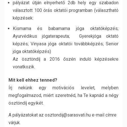
pályázat útján elnyerhető 2db hely egy szabadon
választott 100 órás oktatói programban (választható
képzések:
Kismama és babamama jóga oktatóképzés;
Ayurvédikus jógaterapeuta; Gyerekjóga oktató
képzés; Vinyasa jóga oktatói továbbképzés; Senior
jóga oktatóképzés)
Az ösztöndíj a 2016 őszén induló képzésekre
vonatkozik.
Mit kell ehhez tenned?
Írj nekünk egy motivációs levelet, melyben
megfogalmazod, miért szeretnéd, ha Te kapnád a négy
ösztöndíj egyikét.
A pályázatokat az osztondij@sarasvati.hu e-mail címre
várjuk.