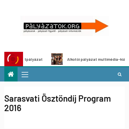
ő ötletpályázat
Alkotói pályázat multimédia-kiállításhoz
Sarasvati Ösztöndíj Program
2016