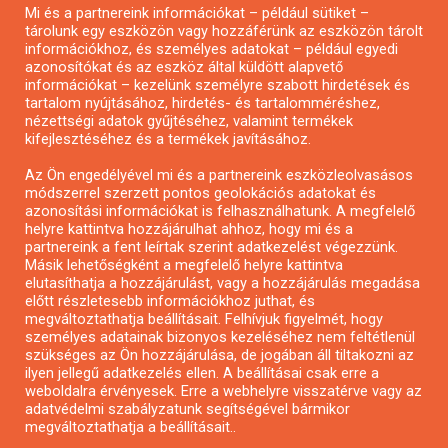
Mi és a partnereink információkat – például sütiket –
Pályázatírás civil szervezeteknek
tárolunk egy eszközön vagy hozzáférünk az eszközön tárolt
Pályázatírás önkormányzatoknak
információkhoz, és személyes adatokat – például egyedi
azonosítókat és az eszköz által küldött alapvető
Pályázatfigyelés
információkat – kezelünk személyre szabott hirdetések és
Specifikus pályázatfigyelés vagy hírlevél
tartalom nyújtásához, hirdetés- és tartalomméréshez,
nézettségi adatok gyűjtéséhez, valamint termékek
kifejlesztéséhez és a termékek javításához.
PÁLYÁZATFIGYELŐ
Az Ön engedélyével mi és a partnereink eszközleolvasásos
módszerrel szerzett pontos geolokációs adatokat és
azonosítási információkat is felhasználhatunk. A megfelelő
helyre kattintva hozzájárulhat ahhoz, hogy mi és a
Pályázatok magánszemélyeknek
partnereink a fent leírtak szerint adatkezelést végezzünk.
Pályázatok civil szervezeteknek
Másik lehetőségként a megfelelő helyre kattintva
elutasíthatja a hozzájárulást, vagy a hozzájárulás megadása
Pályázatok vállalkozásoknak
előtt részletesebb információkhoz juthat, és
Önkormányzati pályázatok
megváltoztathatja beállításait. Felhívjuk figyelmét, hogy
személyes adatainak bizonyos kezeléséhez nem feltétlenül
Mezőgazdasági pályázatok
szükséges az Ön hozzájárulása, de jogában áll tiltakozni az
Falusi turizmus pályázatok
ilyen jellegű adatkezelés ellen. A beállításai csak erre a
weboldalra érvényesek. Erre a webhelyre visszatérve vagy az
Napelem pályázatok
adatvédelmi szabályzatunk segítségével bármikor
GINOP pályázatok
megváltoztathatja a beállításait..