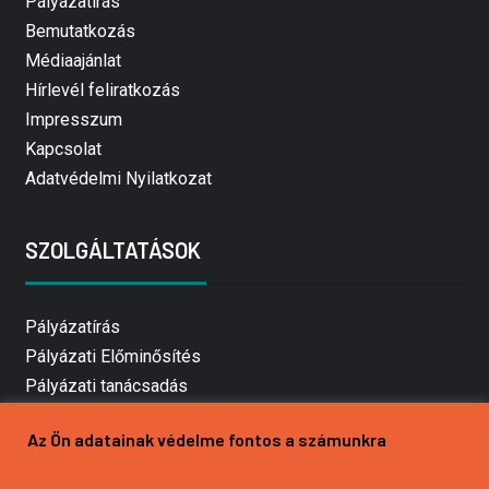
Pályázatírás
Bemutatkozás
Médiaajánlat
Hírlevél feliratkozás
Impresszum
Kapcsolat
Adatvédelmi Nyilatkozat
SZOLGÁLTATÁSOK
Pályázatírás
Pályázati Előminősítés
Pályázati tanácsadás
Pályázatírás vállalkozásoknak
Az Ön adatainak védelme fontos a számunkra
Mezőgazdasági pályázatírás
Pályázatírás magánszemélyeknek