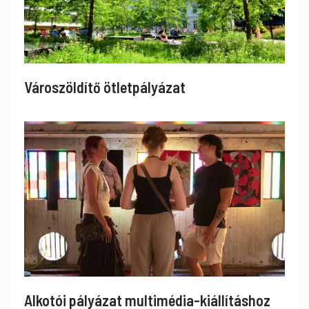
Városzöldítő ötletpályázat
Alkotói pályázat multimédia-kiállításhoz