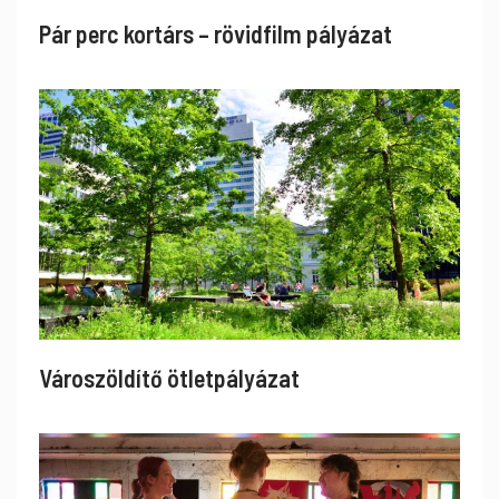
Pár perc kortárs – rövidfilm pályázat
Városzöldítő ötletpályázat