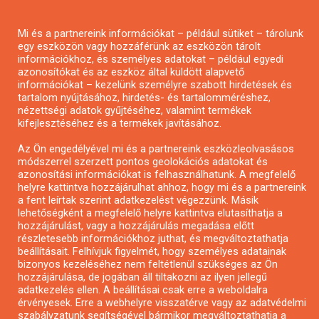
PÁLYÁZATFIGYELŐ
Mi és a partnereink információkat – például sütiket – tárolunk
egy eszközön vagy hozzáférünk az eszközön tárolt
információkhoz, és személyes adatokat – például egyedi
azonosítókat és az eszköz által küldött alapvető
Pályázatok magánszemélyeknek
információkat – kezelünk személyre szabott hirdetések és
Pályázatok civil szervezeteknek
tartalom nyújtásához, hirdetés- és tartalomméréshez,
nézettségi adatok gyűjtéséhez, valamint termékek
Pályázatok vállalkozásoknak
kifejlesztéséhez és a termékek javításához.
Önkormányzati pályázatok
Az Ön engedélyével mi és a partnereink eszközleolvasásos
Mezőgazdasági pályázatok
módszerrel szerzett pontos geolokációs adatokat és
Falusi turizmus pályázatok
azonosítási információkat is felhasználhatunk. A megfelelő
helyre kattintva hozzájárulhat ahhoz, hogy mi és a partnereink
Napelem pályázatok
a fent leírtak szerint adatkezelést végezzünk. Másik
GINOP pályázatok
lehetőségként a megfelelő helyre kattintva elutasíthatja a
hozzájárulást, vagy a hozzájárulás megadása előtt
részletesebb információkhoz juthat, és megváltoztathatja
beállításait. Felhívjuk figyelmét, hogy személyes adatainak
Copyright © All rights reserved.
bizonyos kezeléséhez nem feltétlenül szükséges az Ön
hozzájárulása, de jogában áll tiltakozni az ilyen jellegű
adatkezelés ellen. A beállításai csak erre a weboldalra
érvényesek. Erre a webhelyre visszatérve vagy az adatvédelmi
szabályzatunk segítségével bármikor megváltoztathatja a