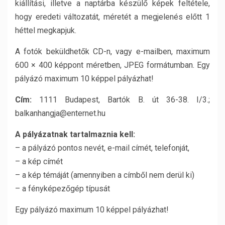
kiállítási, illetve a naptárba készülő képek feltétele,
hogy eredeti változatát, méretét a megjelenés előtt 1
héttel megkapjuk.
A fotók beküldhetők CD-n, vagy e-mailben, maximum
600 × 400 képpont méretben, JPEG formátumban. Egy
pályázó maximum 10 képpel pályázhat!
Cím:
1111 Budapest, Bartók B. út 36-38. I/3.;
balkanhangja@enternet.hu
A pályázatnak tartalmaznia kell:
– a pályázó pontos nevét, e-mail címét, telefonját,
– a kép címét
– a kép témáját (amennyiben a címből nem derül ki)
– a fényképezőgép típusát
Egy pályázó maximum 10 képpel pályázhat!