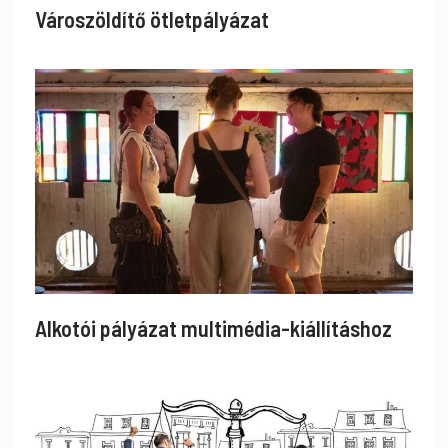
Városzöldítő ötletpályázat
Alkotói pályázat multimédia-kiállításhoz