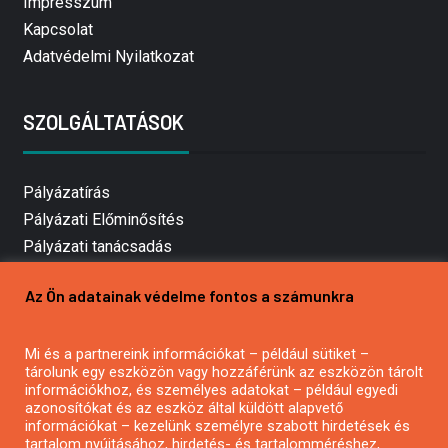
Impresszum
Kapcsolat
Adatvédelmi Nyilatkozat
SZOLGÁLTATÁSOK
Pályázatírás
Pályázati Előminősítés
Pályázati tanácsadás
Pályázatírás vállalkozásoknak
Az Ön adatainak védelme fontos a számunkra
Mezőgazdasági pályázatírás
Pályázatírás magánszemélyeknek
Mi és a partnereink információkat – például sütiket –
Pályázatírás civil szervezeteknek
tárolunk egy eszközön vagy hozzáférünk az eszközön tárolt
Pályázatírás önkormányzatoknak
információkhoz, és személyes adatokat – például egyedi
azonosítókat és az eszköz által küldött alapvető
Pályázatfigyelés
információkat – kezelünk személyre szabott hirdetések és
Specifikus pályázatfigyelés vagy hírlevél
tartalom nyújtásához, hirdetés- és tartalomméréshez,