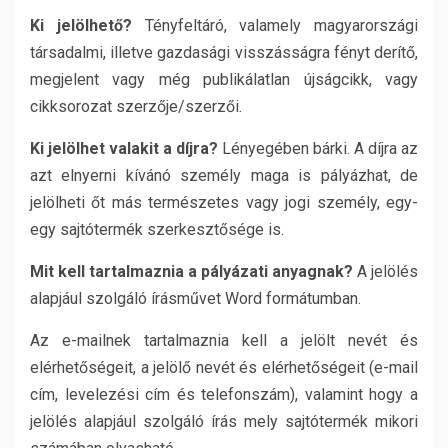
Ki jelölhető?
Tényfeltáró, valamely magyarországi
társadalmi, illetve gazdasági visszásságra fényt derítő,
megjelent vagy még publikálatlan újságcikk, vagy
cikksorozat szerzője/szerzői.
Ki jelölhet valakit a díjra?
Lényegében bárki. A díjra az
azt elnyerni kívánó személy maga is pályázhat, de
jelölheti őt más természetes vagy jogi személy, egy-
egy sajtótermék szerkesztősége is.
Mit kell tartalmaznia a pályázati anyagnak?
A jelölés
alapjául szolgáló írásművet Word formátumban.
Az e-mailnek tartalmaznia kell a jelölt nevét és
elérhetőségeit, a jelölő nevét és elérhetőségeit (e-mail
cím, levelezési cím és telefonszám), valamint hogy a
jelölés alapjául szolgáló írás mely sajtótermék mikori