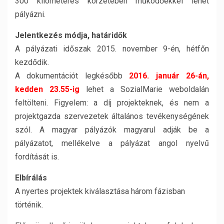
300 kilométeres körzetében működőekkel lehet
pályázni.
Jelentkezés módja, határidők
A pályázati időszak 2015. november 9-én, hétfőn
kezdődik.
A dokumentációt legkésőbb
2016. január 26-án,
kedden 23.55-ig
lehet a SozialMarie weboldalán
feltölteni. Figyelem: a díj projekteknek, és nem a
projektgazda szervezetek általános tevékenységének
szól. A magyar pályázók magyarul adják be a
pályázatot, mellékelve a pályázat angol nyelvű
fordítását is.
Elbírálás
A nyertes projektek kiválasztása három fázisban
történik.