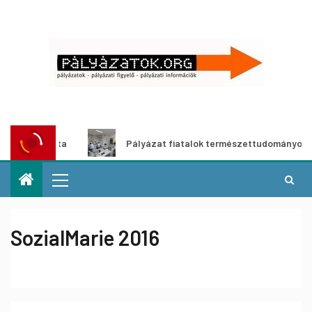
ázata
Pályázat fiatalok természettudományos pályára lé
SozialMarie 2016