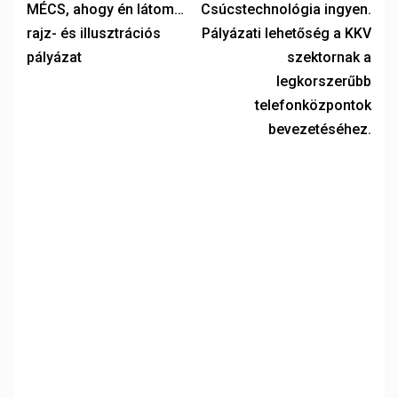
MÉCS, ahogy én látom…
Csúcstechnológia ingyen.
rajz- és illusztrációs
Pályázati lehetőség a KKV
pályázat
szektornak a
legkorszerűbb
telefonközpontok
bevezetéséhez.