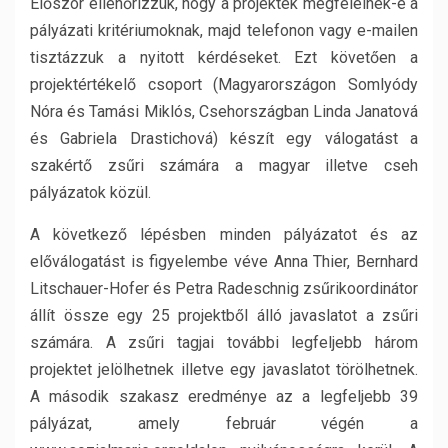
Először ellenőrizzük, hogy a projektek megfelelnek-e a
pályázati kritériumoknak, majd telefonon vagy e-mailen
tisztázzuk a nyitott kérdéseket. Ezt követően a
projektértékelő csoport (Magyarországon Somlyódy
Nóra és Tamási Miklós, Csehországban Linda Janatová
és Gabriela Drastichová) készít egy válogatást a
szakértő zsűri számára a magyar illetve cseh
pályázatok közül.
A következő lépésben minden pályázatot és az
előválogatást is figyelembe véve Anna Thier, Bernhard
Litschauer-Hofer és Petra Radeschnig zsűrikoordinátor
állít össze egy 25 projektből álló javaslatot a zsűri
számára. A zsűri tagjai további legfeljebb három
projektet jelölhetnek illetve egy javaslatot törölhetnek.
A második szakasz eredménye az a legfeljebb 39
pályázat, amely február végén a