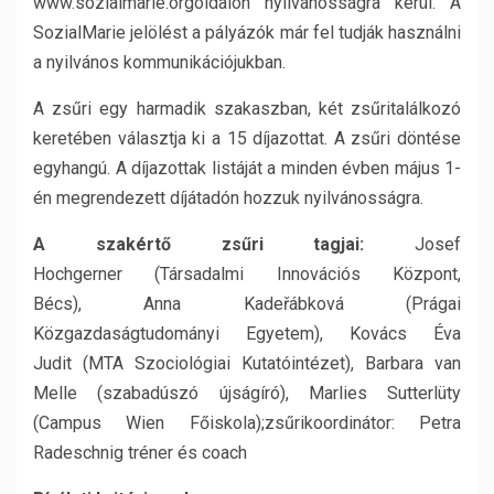
www.sozialmarie.orgoldalon nyilvánosságra kerül. A
SozialMarie jelölést a pályázók már fel tudják használni
a nyilvános kommunikációjukban.
A zsűri egy harmadik szakaszban, két zsűritalálkozó
keretében választja ki a 15 díjazottat. A zsűri döntése
egyhangú. A díjazottak listáját a minden évben május 1-
én megrendezett díjátadón hozzuk nyilvánosságra.
A szakértő zsűri tagjai:
Josef
Hochgerner (Társadalmi Innovációs Központ,
Bécs), Anna Kadeřábková (Prágai
Közgazdaságtudományi Egyetem), Kovács Éva
Judit (MTA Szociológiai Kutatóintézet), Barbara van
Melle (szabadúszó újságíró), Marlies Sutterlüty
(Campus Wien Főiskola);zsűrikoordinátor: Petra
Radeschnig tréner és coach