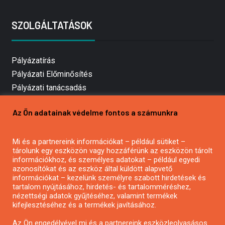
SZOLGÁLTATÁSOK
Pályázatírás
Pályázati Előminősítés
Pályázati tanácsadás
Pályázatírás vállalkozásoknak
Az Ön adatainak védelme fontos a számunkra
Mezőgazdasági pályázatírás
Pályázatírás magánszemélyeknek
Mi és a partnereink információkat – például sütiket –
Pályázatírás civil szervezeteknek
tárolunk egy eszközön vagy hozzáférünk az eszközön tárolt
Pályázatírás önkormányzatoknak
információkhoz, és személyes adatokat – például egyedi
azonosítókat és az eszköz által küldött alapvető
Pályázatfigyelés
információkat – kezelünk személyre szabott hirdetések és
Specifikus pályázatfigyelés vagy hírlevél
tartalom nyújtásához, hirdetés- és tartalomméréshez,
nézettségi adatok gyűjtéséhez, valamint termékek
kifejlesztéséhez és a termékek javításához.
PÁLYÁZATFIGYELŐ
Az Ön engedélyével mi és a partnereink eszközleolvasásos