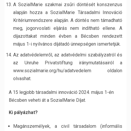
A SozialMarie szakmai zsűri döntését konszenzus
alapján hozza a SozialMarie Társadalmi Innováció
Kritériumrendszere alapján. A döntés nem támadható
meg, jogorvoslati eljárás nem indítható ellene. A
díjazottakat minden évben a Bécsben rendezett
május 1-i nyilvános díjátadó ünnepségen ismertetjük.
Az adatvédelemről, az adatvédelmi szabályzatról és
az Unruhe Privatstiftung iránymutatásairól a
www.sozialmarie.org/hu/adatvedelem oldalon
olvashat.
A 15 legjobb társadalmi innováció 2024. május 1-én
Bécsben veheti át a SozialMarie Díjat.
Ki pályázhat?
Magánszemélyek, a civil társadalom (informális