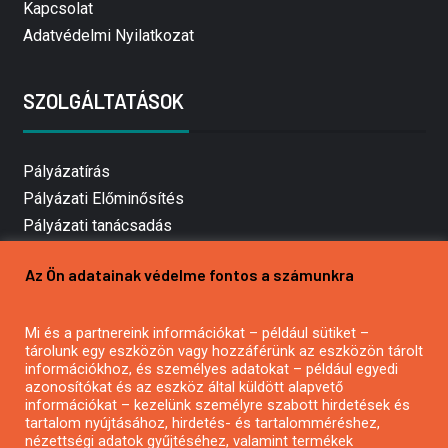
Kapcsolat
Adatvédelmi Nyilatkozat
SZOLGÁLTATÁSOK
Pályázatírás
Pályázati Előminősítés
Pályázati tanácsadás
Pályázatírás vállalkozásoknak
Az Ön adatainak védelme fontos a számunkra
Mezőgazdasági pályázatírás
Pályázatírás magánszemélyeknek
Mi és a partnereink információkat – például sütiket –
Pályázatírás civil szervezeteknek
tárolunk egy eszközön vagy hozzáférünk az eszközön tárolt
Pályázatírás önkormányzatoknak
információkhoz, és személyes adatokat – például egyedi
azonosítókat és az eszköz által küldött alapvető
Pályázatfigyelés
információkat – kezelünk személyre szabott hirdetések és
Specifikus pályázatfigyelés vagy hírlevél
tartalom nyújtásához, hirdetés- és tartalomméréshez,
nézettségi adatok gyűjtéséhez, valamint termékek