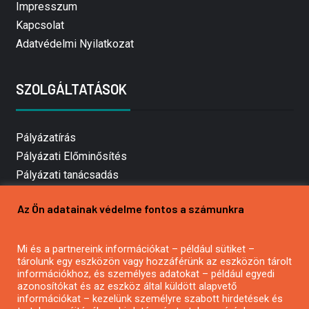
Impresszum
Kapcsolat
Adatvédelmi Nyilatkozat
SZOLGÁLTATÁSOK
Pályázatírás
Pályázati Előminősítés
Pályázati tanácsadás
Pályázatírás vállalkozásoknak
Az Ön adatainak védelme fontos a számunkra
Mezőgazdasági pályázatírás
Pályázatírás magánszemélyeknek
Mi és a partnereink információkat – például sütiket –
Pályázatírás civil szervezeteknek
tárolunk egy eszközön vagy hozzáférünk az eszközön tárolt
Pályázatírás önkormányzatoknak
információkhoz, és személyes adatokat – például egyedi
azonosítókat és az eszköz által küldött alapvető
Pályázatfigyelés
információkat – kezelünk személyre szabott hirdetések és
Specifikus pályázatfigyelés vagy hírlevél