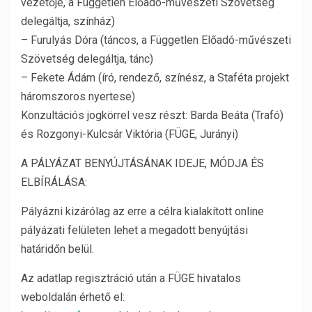
vezetője, a Független Előadó-művészeti Szövetség
delegáltja, színház)
– Furulyás Dóra (táncos, a Független Előadó-művészeti
Szövetség delegáltja, tánc)
– Fekete Ádám (író, rendező, színész, a Staféta projekt
háromszoros nyertese)
Konzultációs jogkörrel vesz részt: Barda Beáta (Trafó)
és Rozgonyi-Kulcsár Viktória (FÜGE, Jurányi)
A PÁLYÁZAT BENYÚJTÁSÁNAK IDEJE, MÓDJA ÉS
ELBÍRÁLÁSA:
Pályázni kizárólag az erre a célra kialakított online
pályázati felületen lehet a megadott benyújtási
határidőn belül.
Az adatlap regisztráció után a FÜGE hivatalos
weboldalán érhető el: