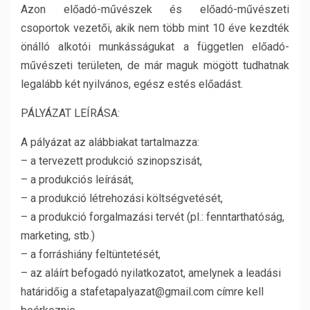
Azon előadó-művészek és előadó-művészeti
csoportok vezetői, akik nem több mint 10 éve kezdték
önálló alkotói munkásságukat a független előadó-
művészeti területen, de már maguk mögött tudhatnak
legalább két nyilvános, egész estés előadást.
PÁLYÁZAT LEÍRÁSA:
A pályázat az alábbiakat tartalmazza:
– a tervezett produkció szinopszisát,
– a produkciós leírását,
– a produkció létrehozási költségvetését,
– a produkció forgalmazási tervét (pl.: fenntarthatóság,
marketing, stb.)
– a forráshiány feltüntetését,
– az aláírt befogadó nyilatkozatot, amelynek a leadási
határidőig a stafetapalyazat@gmail.com címre kell