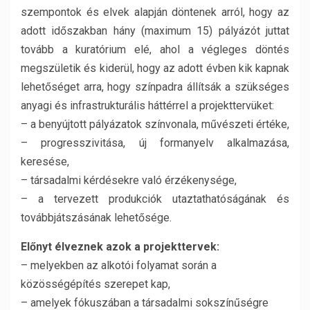
szempontok és elvek alapján döntenek arról, hogy az
adott időszakban hány (maximum 15) pályázót juttat
tovább a kuratórium elé, ahol a végleges döntés
megszületik és kiderül, hogy az adott évben kik kapnak
lehetőséget arra, hogy színpadra állítsák a szükséges
anyagi és infrastrukturális háttérrel a projekttervüket:
– a benyújtott pályázatok színvonala, művészeti értéke,
– progresszivitása, új formanyelv alkalmazása,
keresése,
– társadalmi kérdésekre való érzékenysége,
– a tervezett produkciók utaztathatóságának és
továbbjátszásának lehetősége.
Előnyt élveznek azok a projekttervek:
– melyekben az alkotói folyamat során a
közösségépítés szerepet kap,
– amelyek fókuszában a társadalmi sokszínűségre