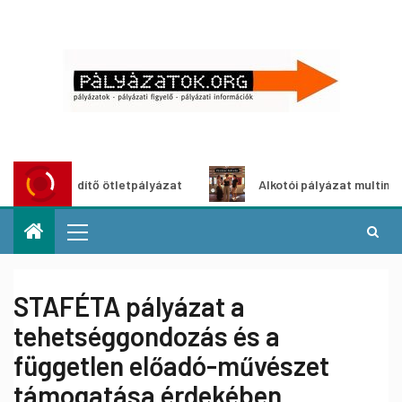
öldítő ötletpályázat
Alkotói pályázat multimédia-kiállít
STAFÉTA pályázat a
tehetséggondozás és a
független előadó-művészet
támogatása érdekében