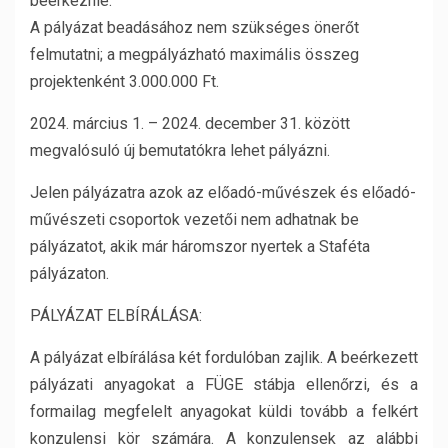
beérkeznie.
A pályázat beadásához nem szükséges önerőt
felmutatni; a megpályázható maximális összeg
projektenként 3.000.000 Ft.
2024. március 1. – 2024. december 31. között
megvalósuló új bemutatókra lehet pályázni.
Jelen pályázatra azok az előadó-művészek és előadó-
művészeti csoportok vezetői nem adhatnak be
pályázatot, akik már háromszor nyertek a Staféta
pályázaton.
PÁLYÁZAT ELBÍRÁLÁSA:
A pályázat elbírálása két fordulóban zajlik. A beérkezett
pályázati anyagokat a FÜGE stábja ellenőrzi, és a
formailag megfelelt anyagokat küldi tovább a felkért
konzulensi kör számára. A konzulensek az alábbi