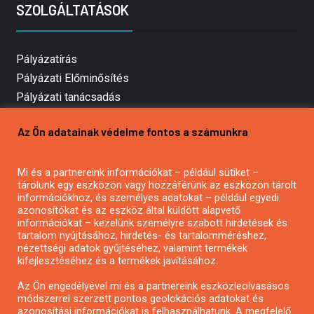
SZOLGÁLTATÁSOK
Pályázatírás
Pályázati Előminősítés
Pályázati tanácsadás
Pályázatírás vállalkozásoknak
Az Ön adatainak védelme fontos a számunkra
Mezőgazdasági pályázatírás
Pályázatírás magánszemélyeknek
Mi és a partnereink információkat – például sütiket –
Pályázatírás civil szervezeteknek
tárolunk egy eszközön vagy hozzáférünk az eszközön tárolt
Pályázatírás önkormányzatoknak
információkhoz, és személyes adatokat – például egyedi
azonosítókat és az eszköz által küldött alapvető
Pályázatfigyelés
információkat – kezelünk személyre szabott hirdetések és
Specifikus pályázatfigyelés vagy hírlevél
tartalom nyújtásához, hirdetés- és tartalomméréshez,
nézettségi adatok gyűjtéséhez, valamint termékek
kifejlesztéséhez és a termékek javításához.
PÁLYÁZATFIGYELŐ
Az Ön engedélyével mi és a partnereink eszközleolvasásos
módszerrel szerzett pontos geolokációs adatokat és
azonosítási információkat is felhasználhatunk. A megfelelő