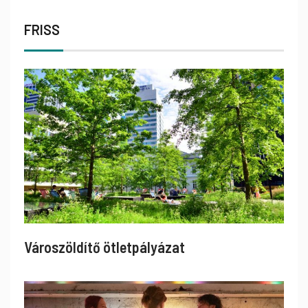
FRISS
Városzöldítő ötletpályázat