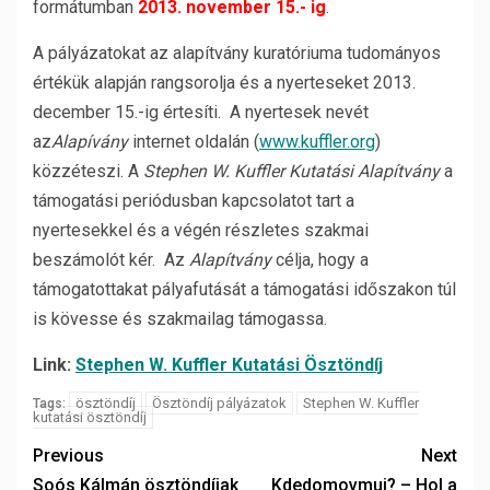
formátumban
2013. november 15.- ig
.
A pályázatokat az alapítvány kuratóriuma tudományos
értékük alapján rangsorolja és a nyerteseket 2013.
december 15.-ig értesíti. A nyertesek nevét
az
Alapívány
internet oldalán (
www.kuffler.org
)
közzéteszi. A
Stephen W. Kuffler Kutatási Alapítvány
a
támogatási periódusban kapcsolatot tart a
nyertesekkel és a végén részletes szakmai
beszámolót kér. Az
Alapítvány
célja, hogy a
támogatottakat pályafutását a támogatási időszakon túl
is kövesse és szakmailag támogassa.
Link:
Stephen W. Kuffler Kutatási Ösztöndíj
ösztöndíj
Ösztöndíj pályázatok
Stephen W. Kuffler
Tags:
kutatási ösztöndíj
Previous
Next
Soós Kálmán ösztöndíjak
Kdedomovmuj? – Hol a