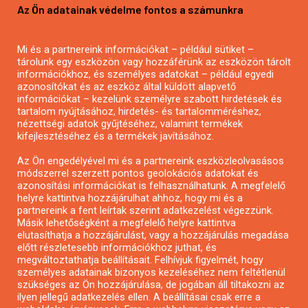
Az Ön adatainak védelme fontos a számunkra
Mezőgazdasági pályázatírás
Pályázatírás magánszemélyeknek
Mi és a partnereink információkat – például sütiket –
Pályázatírás civil szervezeteknek
tárolunk egy eszközön vagy hozzáférünk az eszközön tárolt
Pályázatírás önkormányzatoknak
információkhoz, és személyes adatokat – például egyedi
azonosítókat és az eszköz által küldött alapvető
Pályázatfigyelés
információkat – kezelünk személyre szabott hirdetések és
Specifikus pályázatfigyelés vagy hírlevél
tartalom nyújtásához, hirdetés- és tartalomméréshez,
nézettségi adatok gyűjtéséhez, valamint termékek
kifejlesztéséhez és a termékek javításához.
PÁLYÁZATFIGYELŐ
Az Ön engedélyével mi és a partnereink eszközleolvasásos
módszerrel szerzett pontos geolokációs adatokat és
azonosítási információkat is felhasználhatunk. A megfelelő
helyre kattintva hozzájárulhat ahhoz, hogy mi és a
Pályázatok magánszemélyeknek
partnereink a fent leírtak szerint adatkezelést végezzünk.
Pályázatok civil szervezeteknek
Másik lehetőségként a megfelelő helyre kattintva
elutasíthatja a hozzájárulást, vagy a hozzájárulás megadása
Pályázatok vállalkozásoknak
előtt részletesebb információkhoz juthat, és
Önkormányzati pályázatok
megváltoztathatja beállításait. Felhívjuk figyelmét, hogy
személyes adatainak bizonyos kezeléséhez nem feltétlenül
Mezőgazdasági pályázatok
szükséges az Ön hozzájárulása, de jogában áll tiltakozni az
Falusi turizmus pályázatok
ilyen jellegű adatkezelés ellen. A beállításai csak erre a