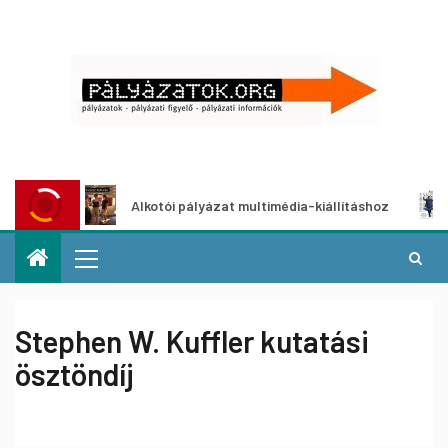
t
Alkotói pályázat multimédia-kiállításhoz
Pá
Stephen W. Kuffler kutatási
ösztöndíj