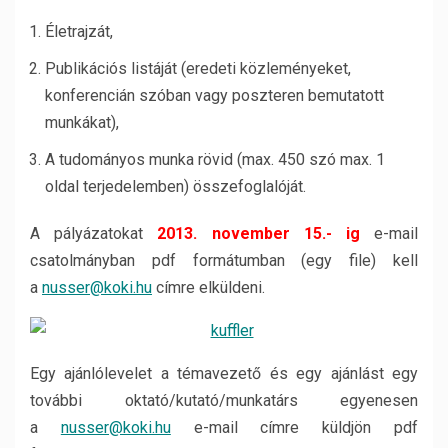
Életrajzát,
Publikációs listáját (eredeti közleményeket,
konferencián szóban vagy poszteren bemutatott
munkákat),
A tudományos munka rövid (max. 450 szó max. 1
oldal terjedelemben) összefoglalóját.
A pályázatokat
2013. november 15.- ig
e-mail
csatolmányban pdf formátumban (egy file) kell
a
nusser@koki.hu
címre elküldeni.
Egy ajánlólevelet a témavezető és egy ajánlást egy
további oktató/kutató/munkatárs egyenesen
a
nusser@koki.hu
e-mail címre küldjön pdf