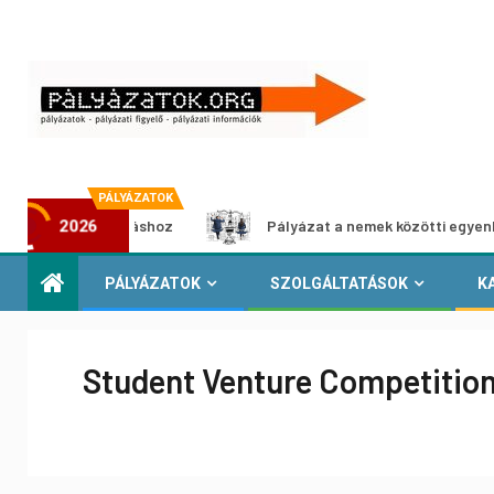
PÁLYÁZATOK
a-kiállításhoz
Pályázat a nemek közötti egyenlőség euró
2026
PÁLYÁZATOK
SZOLGÁLTATÁSOK
K
Student Venture Competition 