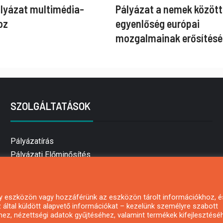
ályázat multimédia-
Pályázat a nemek között
oz
egyenlőség európai
mozgalmainak erősítésé
SZOLGÁLTATÁSOK
Pályázatírás
Pályázati Előminősítés
Pályázati tanácsadás
Pályázatírás vállalkozásoknak
Mezőgazdasági pályázatírás
 egy eszközön vagy hozzáférünk az eszközön tárolt információkhoz, é
által küldött alapvető információkat – kezelünk személyre szabott
Pályázatírás magánszemélyeknek
hez, nézettségi adatok gyűjtéséhez, valamint termékek kifejlesztésé
Pályázatírás civil szervezeteknek