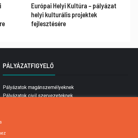
i
Európai Helyi Kultúra – pályázat
helyi kulturális projektek
re
fejlesztésére
PÁLYÁZATFIGYELŐ
Pályázatok magánszemélyeknek
Pályázatok civil szervezeteknek
Pályázatok vállalkozásoknak
Önkormányzati pályázatok
Mezőgazdasági pályázatok
s
Falusi turizmus pályázatok
hez
Napelem pályázatok