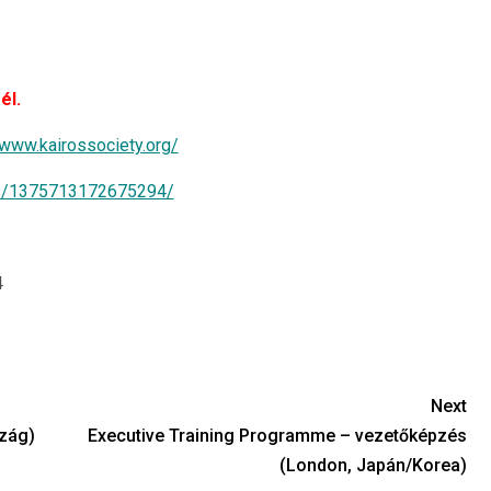
él.
/www.kairossociety.org/
ts/1375713172675294/
4
Next
zág)
Executive Training Programme – vezetőképzés
(London, Japán/Korea)