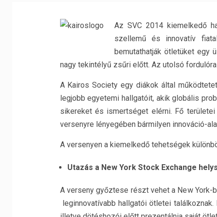
Az SVC 2014
kiemelkedő ha
szellemű és innovatív fiat
bemutathatják ötletüket egy ü
nagy tekintélyű zsűri előtt. Az utolsó fordulór
A Kairos Society egy diákok által működtetet
legjobb egyetemi hallgatóit, akik globális p
sikereket és ismertséget elérni. Fő terület
versenyre lényegében bármilyen innováció-alap
A versenyen a kiemelkedő tehetségek különbö
Utazás a New York Stock Exchange hely
A verseny győztese részt vehet a New York-ba
leginnovatívabb hallgatói ötletei találkoznak. 
illetve dötéshozói előtt prezentálnia saját ötle