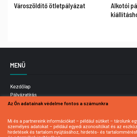
Városzöldítő ötletpályázat
Alkotói p
kiállításh
MENÜ
Kezdőlap
Pályázatírás
Az Ön adatainak védelme fontos a számunkra
Bemutatkozás
Médiaajánlat
Hírlevél feliratkozás
Mi és a partnereink információkat – például sütiket – tárolunk
személyes adatokat – például egyedi azonosítókat és az eszköz 
Impresszum
hirdetések és tartalom nyújtásához, hirdetés- és tartalommérés
Kapcsolat