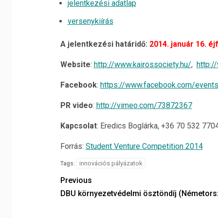
jelentkezési adatlap
versenykiírás
A jelentkezési határidő:
2014. január 16. éjf
Website
:
http://www.kairossociety.hu/
,
http:/
Facebook
:
https://www.facebook.com/even
PR video
:
http://vimeo.com/73872367
Kapcsolat
: Eredics Boglárka, +36 70 532 770
Forrás:
Student Venture Competition 2014
innovációs pályázatok
Tags:
Previous
DBU környezetvédelmi ösztöndíj (Németors