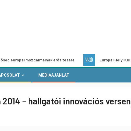
pai mozgalmainak erősítésére
Európai Helyi Kultúra – pály
APCSOLAT
MÉDIAAJÁNLAT
2014 – hallgatói innovációs versen