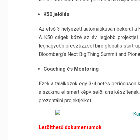
K50 jelölés
Az első 3 helyezett automatikusan bekerül a K
A K50 cégek közé az év legjobb projektjei k
legnagyobb presztízzsel bíró globális start-
Bloomberg’s Next Big Thing Summit and Pionee
Coaching és Mentoring
Ezek a találkozók egy 3-4 hetes perióduson k
a szakma elismert képviselői arra készítenek
prezentálni projektjeiket.
Letölthető dokumentumok