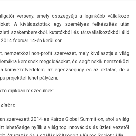
llgatói verseny, amely összegyűjti a leginkább vállalkozó
alokat. A kiválasztottak egy személyes felkészítés után
zleti szakemberekből, kutatókból és társvállalkozókból álló
a 2014 február 14-én kerül sor.
t, nemzetközi non-profit szervezet, mely kiválasztja a világ
roblémákra keresnek megoldásokat, és segít nekik nemzetközi
ei a környezetvédelem, az egészségügy és az oktatás, de a
ú projekttel lehet pályázni.
ző díjakban részesülnek:
színére
n szervezett 2014-es Kairos Global Summit-on, ahol a világ
Itt lehetősége nyílik a világ top innovációs és üzleti vezetői
tét. Az utazás és a szállás költségeit a Kairos Society állja.