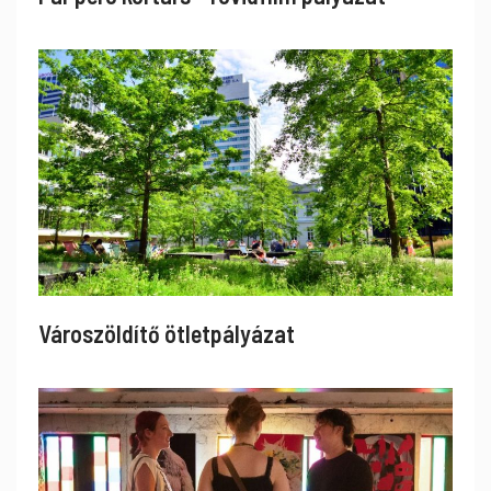
Városzöldítő ötletpályázat