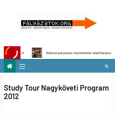
yázat
Alkotói pályázat multimédia-kiállításhoz
Study Tour Nagyköveti Program
2012