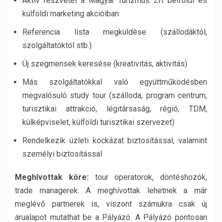
Aktív részvétel a Magyar Turizmus Zrt belföldi és
külföldi marketing akcióiban
Referencia lista megküldése (szállodáktól,
szolgáltatóktól stb.)
Új szegmensek keresése (kreativitás, aktivitás)
Más szolgáltatókkal való együttműködésben
megvalósuló study tour (szálloda, program centrum,
turisztikai attrakció, légitársaság, régió, TDM,
külképviselet, külföldi turisztikai szervezet)
Rendelkezik üzleti kockázat biztosítással, valamint
személyi biztosítással
Meghívottak köre:
tour operatorok, döntéshozók,
trade managerek. A meghívottak lehetnek a már
meglévő partnerek is, viszont számukra csak új
árualapot mutathat be a Pályázó. A Pályázó pontosan