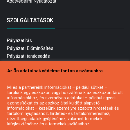
Adatvédelmi Nyilatkozat
SZOLGÁLTATÁSOK
Pályázatírás
Pályázati Előminősítés
Pályázati tanácsadás
Pályázatírás vállalkozásoknak
Az Ön adatainak védelme fontos a számunkra
Mezőgazdasági pályázatírás
Pályázatírás magánszemélyeknek
Mi és a partnereink információkat – például sütiket –
Pályázatírás civil szervezeteknek
tárolunk egy eszközön vagy hozzáférünk az eszközön tárolt
Pályázatírás önkormányzatoknak
információkhoz, és személyes adatokat – például egyedi
azonosítókat és az eszköz által küldött alapvető
Pályázatfigyelés
információkat – kezelünk személyre szabott hirdetések és
Specifikus pályázatfigyelés vagy hírlevél
tartalom nyújtásához, hirdetés- és tartalomméréshez,
nézettségi adatok gyűjtéséhez, valamint termékek
kifejlesztéséhez és a termékek javításához.