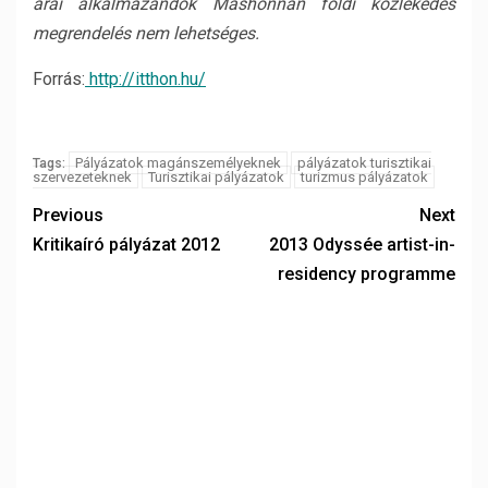
árai alkalmazandók Máshonnan földi közlekedés
megrendelés nem lehetséges.
Forrás:
http://itthon.hu/
Pályázatok magánszemélyeknek
pályázatok turisztikai
Tags:
szervezeteknek
Turisztikai pályázatok
turizmus pályázatok
Previous
Next
Kritikaíró pályázat 2012
2013 Odyssée artist-in-
residency programme