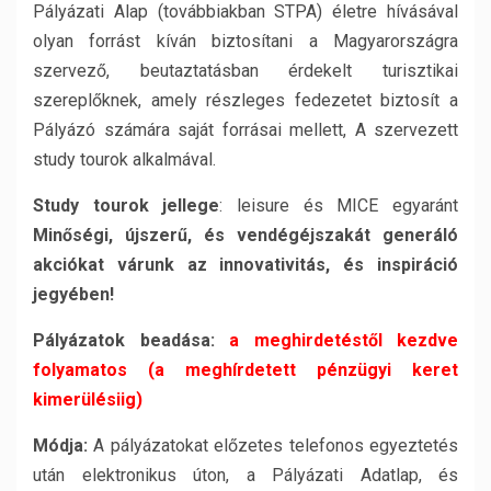
Pályázati Alap (továbbiakban STPA) életre hívásával
olyan forrást kíván biztosítani a Magyarországra
szervező, beutaztatásban érdekelt turisztikai
szereplőknek, amely részleges fedezetet biztosít a
Pályázó számára saját forrásai mellett, A szervezett
study tourok alkalmával.
Study tourok jellege
: leisure és MICE egyaránt
Minőségi, újszerű, és vendégéjszakát generáló
akciókat várunk az innovativitás, és inspiráció
jegyében!
Pályázatok beadása:
a meghirdetéstől kezdve
folyamatos (a meghírdetett pénzügyi keret
kimerülésiig)
Módja:
A pályázatokat előzetes telefonos egyeztetés
után elektronikus úton, a Pályázati Adatlap, és