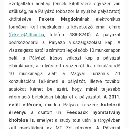
Szolgáltatói adatlap (ennek kitöltésére egyszer van
szükség, ha a Pályázó többször is nyújt be pályázatot)
kitöltésével
Fekete Magdolná
nak elektronikus
formában kell megküldeni a következő email címre
(
fekete@itthon.hu
, telefon:
488-8740
). A pályázat
beérkezéséről a Pályázó visszaigazolást kap. A
visszaigazolástól számított legkésőbb 10 munkanapon
belül a Pályázó írásos választ kap a pályázat
elbírálásáról, a folyósított összegről. Az elbírálási idő
10 munkanapja alatt a Magyar Turizmus Zrt
konzultációra felkérheti a pályázót, illetve további
adatokat kérhet be azért, hogy minél teljesebb
információ birtokában bírálja el a pályázatot.
A 2011.
évtől eltérően,
minden Pályázó részére
kötelező
érvényű
a csatolt ún.
Feedback nyomtatvány
kitöltése is
, amelyet a study tour után, a tárgyévben
kell megküldeni az MT Zrt részére. A Pályázat