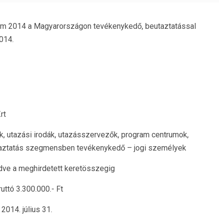
am 2014 a Magyarországon tevékenykedő, beutaztatással
014.
rt
ok, utazási irodák, utazásszervezők, program centrumok,
eutaztatás szegmensben tevékenykedő – jogi személyek
ve a meghirdetett keretösszegig
ruttó 3.300.000.- Ft
2014. július 31.