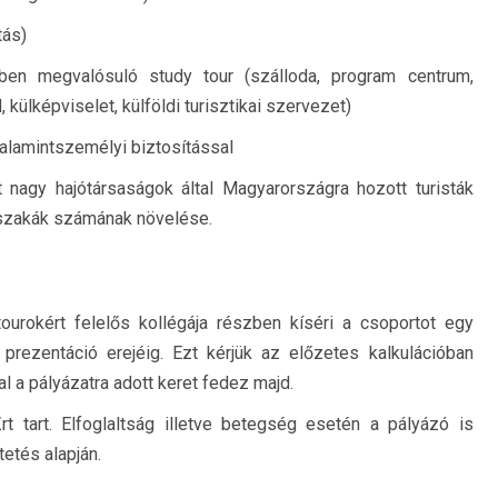
tás)
ben megvalósuló study tour (szálloda, program centrum,
, külképviselet, külföldi turisztikai szervezet)
valamintszemélyi biztosítással
t nagy hajótársaságok által Magyarországra hozott turisták
jszakák számának növelése.
ourokért felelős kollégája részben kíséri a csoportot egy
 prezentáció erejéig. Ezt kérjük az előzetes kalkulációban
al a pályázatra adott keret fedez majd.
t tart. Elfoglaltság illetve betegség esetén a pályázó is
etés alapján.