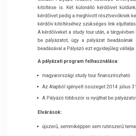
kitöltése is. Két különálló kérdőívet küldün
kérdőívet pedig a meghívott résztvevőknek kel
kérdőív kitöltéséhez szükséges link eljuttatá
A kérdőíveket a study tour után, a tárgyévben
be pályázatot, úgy a pályázat beadásának e
beadásával a Pályázó ezt egyidejűleg vállalja.
A pályázati program felhasználása:
magyarországi study tour finanszírozható
Az Alapból igényelt összeget 2014. július 31
A Pályázó többször is nyújthat be pályázato
Elvárások:
újszerű, semmiképpen sem rutinszerű tema