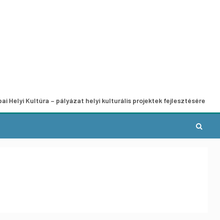
ltúra – pályázat helyi kulturális projektek fejlesztésére
A 