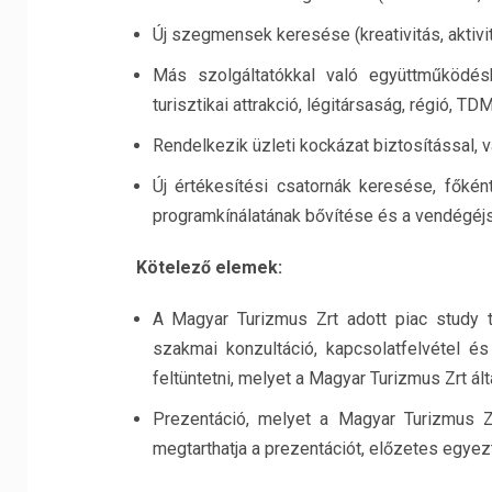
Új szegmensek keresése (kreativitás, aktivi
Más szolgáltatókkal való együttműködés
turisztikai attrakció, légitársaság, régió, TDM
Rendelkezik üzleti kockázat biztosítással, 
Új értékesítési csatornák keresése, főkén
programkínálatának bővítése és a vendégé
Kötelező elemek:
A Magyar Turizmus Zrt adott piac study t
szakmai konzultáció, kapcsolatfelvétel és
feltüntetni, melyet a Magyar Turizmus Zrt ált
Prezentáció, melyet a Magyar Turizmus Zr
megtarthatja a prezentációt, előzetes egyezt