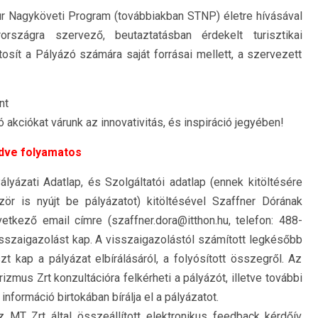
r Nagyköveti Program (továbbiakban STNP) életre hívásával
országra szervező, beutaztatásban érdekelt turisztikai
sít a Pályázó számára saját forrásai mellett, a szervezett
nt
akciókat várunk az innovativitás, és inspiráció jegyében!
dve folyamato
s
lyázati Adatlap, és Szolgáltatói adatlap (ennek kitöltésére
r is nyújt be pályázatot) kitöltésével Szaffner Dórának
etkező email címre (szaffner.dora@itthon.hu, telefon: 488-
sszaigazolást kap. A visszaigazolástól számított legkésőbb
 kap a pályázat elbírálásáról, a folyósított összegről. Az
izmus Zrt konzultációra felkérheti a pályázót, illetve további
információ birtokában bírálja el a pályázatot.
MT Zrt által összeállított elektronikus feedback kérdőív