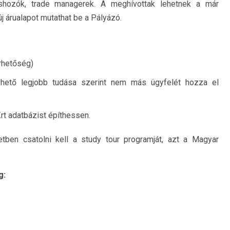
éshozók, trade managerek. A meghívottak lehetnek a már
j árualapot mutathat be a Pályázó.
érhetőség)
ehető legjobb tudása szerint nem más ügyfelét hozza el
Zrt adatbázist építhessen.
ben csatolni kell a study tour programját, azt a Magyar
g: