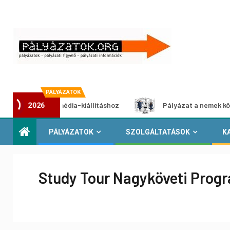
PÁLYÁZATOK
at multimédia-kiállításhoz
Pályázat a nemek közötti egye
2026
PÁLYÁZATOK
SZOLGÁLTATÁSOK
K
Study Tour Nagyköveti Prog