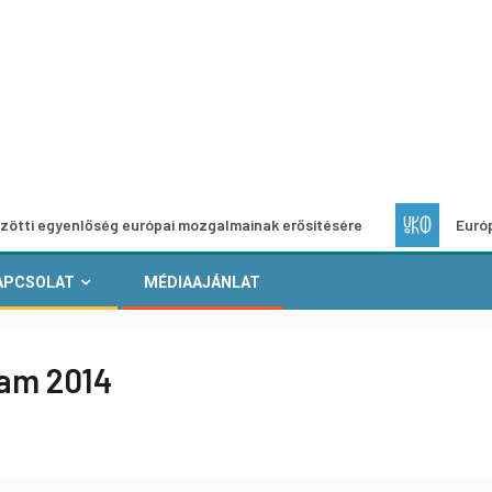
nlőség európai mozgalmainak erősítésére
Európai Helyi Ku
APCSOLAT
MÉDIAAJÁNLAT
ram 2014