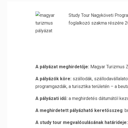
Study Tour Nagyköveti Progr
foglalkozó szakma részére 2
A pályázat meghirdetője:
Magyar Turizmus Z
A pályázók köre:
szállodák, szállodavállalat
programgazdák, a turisztika területén – a b
A pályázati idő:
a meghirdetés dátumától kezd
A meghirdetett pályázható keretösszeg
: b
A study tour megvalósulásának határideje: