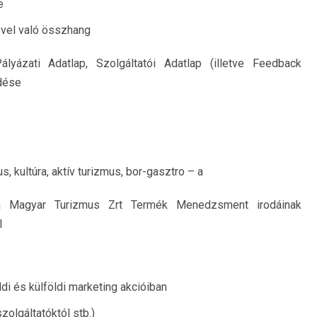
e
ével való összhang
yázati Adatlap, Szolgáltatói Adatlap (illetve Feedback
dése
 kultúra, aktív turizmus, bor-gasztro – a
l a Magyar Turizmus Zrt Termék Menedzsment irodáinak
l
di és külföldi marketing akcióiban
zolgáltatóktól stb.)