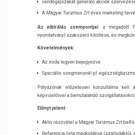
vendégéjszakát generáló akciók szervezés
A Magyar Turizmus Zrt éves marketing terv
Az elbírálás szempontjai:
a megadott Pál
nyomtatvány) szakszerű kitöltése, és megkül
Követelmények:
Az iroda legyen bejegyezve
Speciális szegmensnél pl. egészségturizmus,
Pályázónak előzetesen konzultálnia kel
képviselőivel a bemutatandó szolgáltatásokró
Előnyt jelent:
Aktív részvétel a Magyar Turizmus Zrt belföl
Referencia lista megküldése (szállodáktól, s