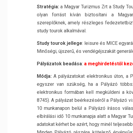
Stratégia:
a Magyar Turizmus Zrt a Study Tou
olyan forrást kíván biztosítani a Magyar
szereplőknek, amely részleges fedezetetbizto
study tourok alkalmával.
Study tourok jellege
: leisure és MICE egyará
Minőségi, újszerű, és vendégéjszakát generáló 
Pályázatok beadása
:
a meghirdetéstől kez
Módja:
A pályázatokat elektronikus úton, a Pá
egyszer van szükség, ha a Pályázó többszö
elektronikus formában kell megküldeni a köv
8745). A pályázat beérkezéséről a Pályázó vi
10 munkanapon belül a Pályázó írásos választ
elbírálási idő 10 munkanapja alatt a Magyar Tur
adatokat kérhet be azért, hogy minél teljesebb 
Minden Pályázó részére kötelező érvényűaz 