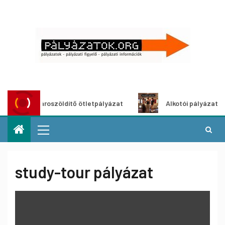
Városzöldítő ötletpályázat
Alkotói pályázat multim
study-tour pályázat