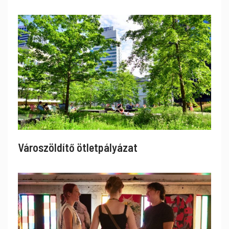
Városzöldítő ötletpályázat