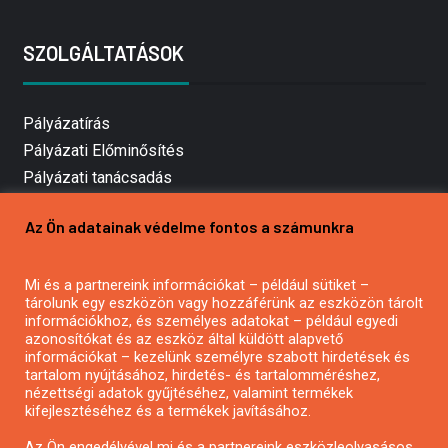
SZOLGÁLTATÁSOK
Pályázatírás
Pályázati Előminősítés
Pályázati tanácsadás
Pályázatírás vállalkozásoknak
Az Ön adatainak védelme fontos a számunkra
Mezőgazdasági pályázatírás
Pályázatírás magánszemélyeknek
Mi és a partnereink információkat – például sütiket –
Pályázatírás civil szervezeteknek
tárolunk egy eszközön vagy hozzáférünk az eszközön tárolt
Pályázatírás önkormányzatoknak
információkhoz, és személyes adatokat – például egyedi
azonosítókat és az eszköz által küldött alapvető
Pályázatfigyelés
információkat – kezelünk személyre szabott hirdetések és
Specifikus pályázatfigyelés vagy hírlevél
tartalom nyújtásához, hirdetés- és tartalomméréshez,
nézettségi adatok gyűjtéséhez, valamint termékek
kifejlesztéséhez és a termékek javításához.
PÁLYÁZATFIGYELŐ
Az Ön engedélyével mi és a partnereink eszközleolvasásos