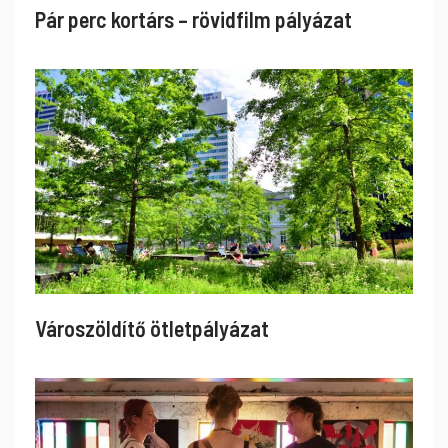
Pár perc kortárs – rövidfilm pályázat
Városzöldítő ötletpályázat