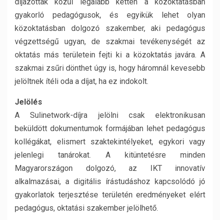
díjazottak közül legalább ketten a közoktatásban
gyakorló pedagógusok, és egyikük lehet olyan
közoktatásban dolgozó szakember, aki pedagógus
végzettségű ugyan, de szakmai tevékenységét az
oktatás más területein fejti ki a közoktatás javára. A
szakmai zsűri dönthet úgy is, hogy háromnál kevesebb
jelöltnek ítéli oda a díjat, ha ez indokolt.
Jelölés
A Sulinetwork-díjra jelölni csak elektronikusan
beküldött dokumentumok formájában lehet pedagógus
kollégákat, elismert szaktekintélyeket, egykori vagy
jelenlegi tanárokat. A kitüntetésre minden
Magyarországon dolgozó, az IKT innovatív
alkalmazásai, a digitális írástudáshoz kapcsolódó jó
gyakorlatok terjesztése területén eredményeket elért
pedagógus, oktatási szakember jelölhető.