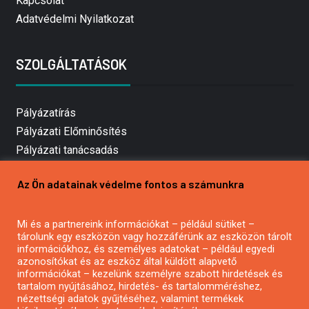
Kapcsolat
Adatvédelmi Nyilatkozat
SZOLGÁLTATÁSOK
Pályázatírás
Pályázati Előminősítés
Pályázati tanácsadás
Pályázatírás vállalkozásoknak
Az Ön adatainak védelme fontos a számunkra
Mezőgazdasági pályázatírás
Pályázatírás magánszemélyeknek
Mi és a partnereink információkat – például sütiket –
Pályázatírás civil szervezeteknek
tárolunk egy eszközön vagy hozzáférünk az eszközön tárolt
Pályázatírás önkormányzatoknak
információkhoz, és személyes adatokat – például egyedi
azonosítókat és az eszköz által küldött alapvető
Pályázatfigyelés
információkat – kezelünk személyre szabott hirdetések és
Specifikus pályázatfigyelés vagy hírlevél
tartalom nyújtásához, hirdetés- és tartalomméréshez,
nézettségi adatok gyűjtéséhez, valamint termékek