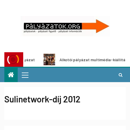
letpályázat
Alkotói pályázat multimédia-kiállításhoz
Sulinetwork-díj 2012