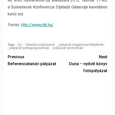
Az első Sulinetwork-díj átadására 2012. február 17-én,
a Sulinetwork Konferencia Díjátadó Gálaestje keretében
kerül sor.
Forrás:
http://www.ntk.hu/
Díj
Oktatási pályázatok
pályázat magánszemélyeknek
Tags:
pályázat pedagógusoknak
pályázat tanároknak
Previous
Next
Referenciatanári pályázat
Duna – nyitott könyv
fotópályázat