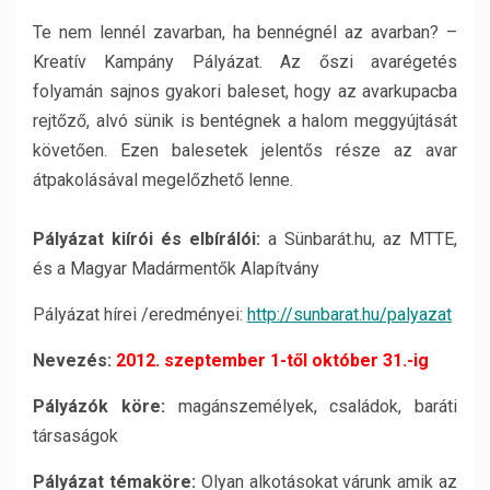
Te nem lennél zavarban, ha bennégnél az avarban? –
Kreatív Kampány Pályázat. Az őszi avarégetés
folyamán sajnos gyakori baleset, hogy az avarkupacba
rejtőző, alvó sünik is bentégnek a halom meggyújtását
követően. Ezen balesetek jelentős része az avar
átpakolásával megelőzhető lenne.
Pályázat kiírói és elbírálói:
a Sünbarát.hu, az MTTE,
és a Magyar Madármentők Alapítvány
Pályázat hírei /eredményei:
http://sunbarat.hu/palyazat
Nevezés:
2012. szeptember 1-től október 31.-ig
Pályázók köre:
magánszemélyek, családok, baráti
társaságok
Pályázat témaköre:
Olyan alkotásokat várunk amik az