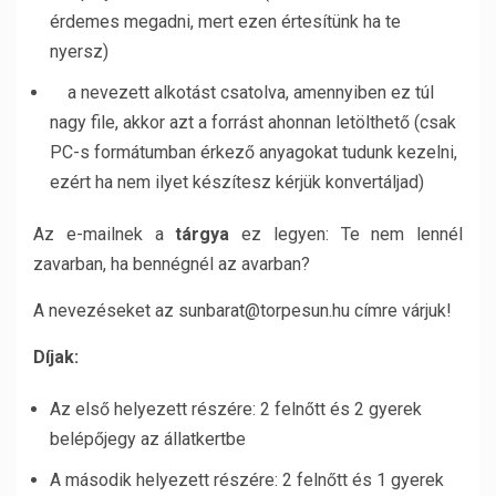
érdemes megadni, mert ezen értesítünk ha te
nyersz)
a nevezett alkotást csatolva, amennyiben ez túl
nagy file, akkor azt a forrást ahonnan letölthető (csak
PC-s formátumban érkező anyagokat tudunk kezelni,
ezért ha nem ilyet készítesz kérjük konvertáljad)
Az e-mailnek a
tárgya
ez legyen: Te nem lennél
zavarban, ha bennégnél az avarban?
A nevezéseket az sunbarat@torpesun.hu címre várjuk!
Díjak:
Az első helyezett részére: 2 felnőtt és 2 gyerek
belépőjegy az állatkertbe
A második helyezett részére: 2 felnőtt és 1 gyerek