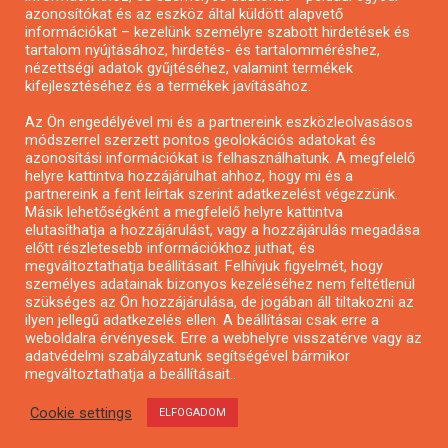
azonosítókat és az eszköz által küldött alapvető
Pályázatfigyelés
információkat – kezelünk személyre szabott hirdetések és
Specifikus pályázatfigyelés vagy hírlevél
tartalom nyújtásához, hirdetés- és tartalomméréshez,
nézettségi adatok gyűjtéséhez, valamint termékek
kifejlesztéséhez és a termékek javításához.
PÁLYÁZATFIGYELŐ
Az Ön engedélyével mi és a partnereink eszközleolvasásos
módszerrel szerzett pontos geolokációs adatokat és
azonosítási információkat is felhasználhatunk. A megfelelő
helyre kattintva hozzájárulhat ahhoz, hogy mi és a
Pályázatok magánszemélyeknek
partnereink a fent leírtak szerint adatkezelést végezzünk.
Pályázatok civil szervezeteknek
Másik lehetőségként a megfelelő helyre kattintva
elutasíthatja a hozzájárulást, vagy a hozzájárulás megadása
Pályázatok vállalkozásoknak
előtt részletesebb információkhoz juthat, és
Önkormányzati pályázatok
megváltoztathatja beállításait. Felhívjuk figyelmét, hogy
személyes adatainak bizonyos kezeléséhez nem feltétlenül
Mezőgazdasági pályázatok
szükséges az Ön hozzájárulása, de jogában áll tiltakozni az
Falusi turizmus pályázatok
ilyen jellegű adatkezelés ellen. A beállításai csak erre a
weboldalra érvényesek. Erre a webhelyre visszatérve vagy az
Napelem pályázatok
adatvédelmi szabályzatunk segítségével bármikor
GINOP pályázatok
megváltoztathatja a beállításait..
Cookie settings
ELFOGADOM
Copyright © All rights reserved.