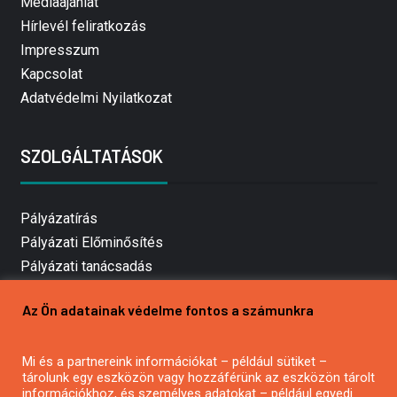
Médiaajánlat
Hírlevél feliratkozás
Impresszum
Kapcsolat
Adatvédelmi Nyilatkozat
SZOLGÁLTATÁSOK
Pályázatírás
Pályázati Előminősítés
Pályázati tanácsadás
Pályázatírás vállalkozásoknak
Az Ön adatainak védelme fontos a számunkra
Mezőgazdasági pályázatírás
Pályázatírás magánszemélyeknek
Mi és a partnereink információkat – például sütiket –
Pályázatírás civil szervezeteknek
tárolunk egy eszközön vagy hozzáférünk az eszközön tárolt
Pályázatírás önkormányzatoknak
információkhoz, és személyes adatokat – például egyedi