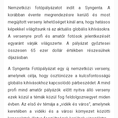
Nemzetközi fotópályázatot indít a Syngenta. A
korábban évente megrendezésre kerülő és most
megújított verseny lehetőséget kínál arra, hogy hatásos
képekkel világítsunk rá az aktuális globális kihívásokra.
A versenyre profi és amatőr fotósok jelentkezését
egyaránt várják világszerte. A pályázat győztesei
összesen 65 ezer dollár értékben részesülnek
díjazásban.
A Syngenta Fotópályázat egy új nemzetközi verseny,
amelynek célja, hogy ösztönözze a kulcsfontosságú
globális kihívásokhoz kapcsolódó párbeszédet. A mind
profi mind amatőr pályázók előtt nyitva álló verseny
ezek közül a témák közül fog feldolgozniegyet miden
évben. Az első év témája a „vidék és város”, amelynek
keretében a vidéki és a városi környezet közötti