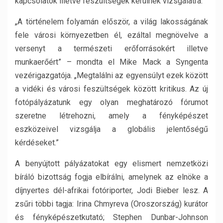
kapcsolatok illetve feszültségek kerülnek vizsgálatra.
„A történelem folyamán először, a világ lakosságának
fele városi környezetben él, ezáltal megnövelve a
versenyt a természeti erőforrásokért illetve
munkaerőért” – mondta el Mike Mack a Syngenta
vezérigazgatója. „Megtalálni az egyensúlyt ezek között
a vidéki és városi feszültségek között kritikus. Az új
fotópályázatunk egy olyan meghatározó fórumot
szeretne létrehozni, amely a fényképészet
eszközeivel vizsgálja a globális jelentőségű
kérdéseket.”
A benyújtott pályázatokat egy elismert nemzetközi
bíráló bizottság fogja elbírálni, amelynek az elnöke a
díjnyertes dél-afrikai fotóriporter, Jodi Bieber lesz. A
zsűri többi tagja: Irina Chmyreva (Oroszország) kurátor
és fényképészetkutató; Stephen Dunbar-Johnson