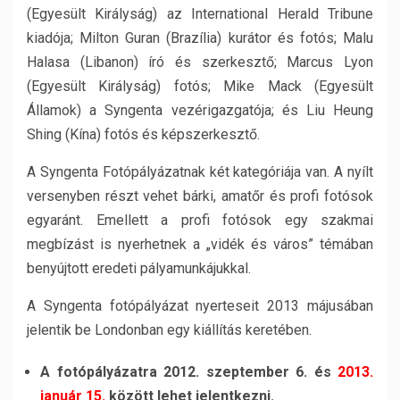
(Egyesült Királyság) az International Herald Tribune
kiadója; Milton Guran (Brazília) kurátor és fotós; Malu
Halasa (Libanon) író és szerkesztő; Marcus Lyon
(Egyesült Királyság) fotós; Mike Mack (Egyesült
Államok) a Syngenta vezérigazgatója; és Liu Heung
Shing (Kína) fotós és képszerkesztő.
A Syngenta Fotópályázatnak két kategóriája van. A nyílt
versenyben részt vehet bárki, amatőr és profi fotósok
egyaránt. Emellett a profi fotósok egy szakmai
megbízást is nyerhetnek a „vidék és város” témában
benyújtott eredeti pályamunkájukkal.
A Syngenta fotópályázat nyerteseit 2013 májusában
jelentik be Londonban egy kiállítás keretében.
A fotópályázatra 2012. szeptember 6. és
2013.
január 15.
között lehet jelentkezni.