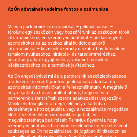
Pályázatírás vállalkozásoknak
Az Ön adatainak védelme fontos a számunkra
Mezőgazdasági pályázatírás
Pályázatírás magánszemélyeknek
Mi és a partnereink információkat – például sütiket –
Pályázatírás civil szervezeteknek
tárolunk egy eszközön vagy hozzáférünk az eszközön tárolt
Pályázatírás önkormányzatoknak
információkhoz, és személyes adatokat – például egyedi
azonosítókat és az eszköz által küldött alapvető
Pályázatfigyelés
információkat – kezelünk személyre szabott hirdetések és
Specifikus pályázatfigyelés vagy hírlevél
tartalom nyújtásához, hirdetés- és tartalomméréshez,
nézettségi adatok gyűjtéséhez, valamint termékek
kifejlesztéséhez és a termékek javításához.
PÁLYÁZATFIGYELŐ
Az Ön engedélyével mi és a partnereink eszközleolvasásos
módszerrel szerzett pontos geolokációs adatokat és
azonosítási információkat is felhasználhatunk. A megfelelő
helyre kattintva hozzájárulhat ahhoz, hogy mi és a
Pályázatok magánszemélyeknek
partnereink a fent leírtak szerint adatkezelést végezzünk.
Pályázatok civil szervezeteknek
Másik lehetőségként a megfelelő helyre kattintva
elutasíthatja a hozzájárulást, vagy a hozzájárulás megadása
Pályázatok vállalkozásoknak
előtt részletesebb információkhoz juthat, és
Önkormányzati pályázatok
megváltoztathatja beállításait. Felhívjuk figyelmét, hogy
személyes adatainak bizonyos kezeléséhez nem feltétlenül
Mezőgazdasági pályázatok
szükséges az Ön hozzájárulása, de jogában áll tiltakozni az
Falusi turizmus pályázatok
ilyen jellegű adatkezelés ellen. A beállításai csak erre a