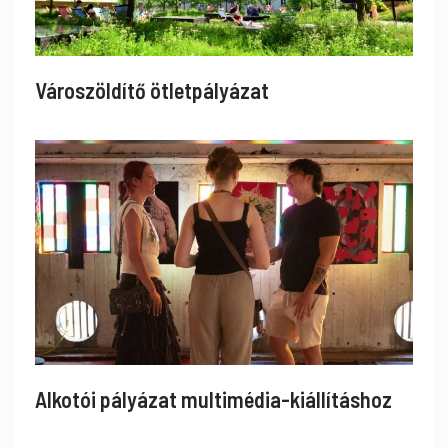
Városzöldítő ötletpályázat
Alkotói pályázat multimédia-kiállításhoz