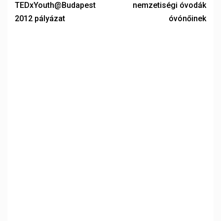
TEDxYouth@Budapest
nemzetiségi óvodák
2012 pályázat
óvónőinek