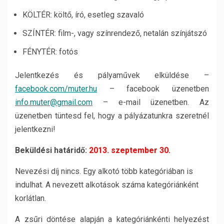
KÖLTÉR: költő, író, esetleg szavaló
SZÍNTÉR: film-, vagy színrendező, netalán színjátszó
FÉNYTÉR: fotós
Jelentkezés és pályaművek elküldése –
facebook.com/muter.hu
– facebook üzenetben
info.muter@gmail.com
– e-mail üzenetben. Az
üzenetben tüntesd fel, hogy a pályázatunkra szeretnél
jelentkezni!
Beküldési határidő:
2013. szeptember 30.
Nevezési díj nincs. Egy alkotó több kategóriában is
indulhat. A nevezett alkotások száma kategóriánként
korlátlan.
A zsűri döntése alapján a kategóriánkénti helyezést