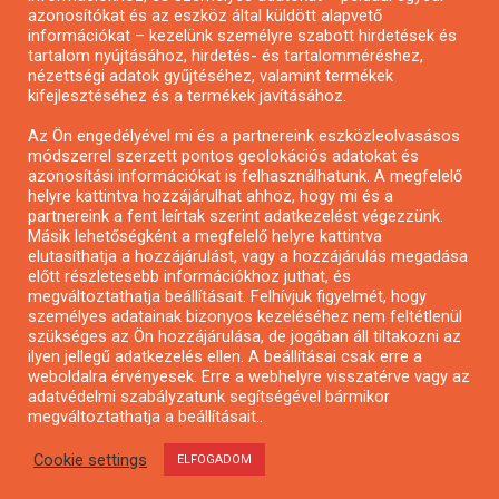
azonosítókat és az eszköz által küldött alapvető
Pályázatfigyelés
információkat – kezelünk személyre szabott hirdetések és
Specifikus pályázatfigyelés vagy hírlevél
tartalom nyújtásához, hirdetés- és tartalomméréshez,
nézettségi adatok gyűjtéséhez, valamint termékek
kifejlesztéséhez és a termékek javításához.
PÁLYÁZATFIGYELŐ
Az Ön engedélyével mi és a partnereink eszközleolvasásos
módszerrel szerzett pontos geolokációs adatokat és
azonosítási információkat is felhasználhatunk. A megfelelő
helyre kattintva hozzájárulhat ahhoz, hogy mi és a
Pályázatok magánszemélyeknek
partnereink a fent leírtak szerint adatkezelést végezzünk.
Pályázatok civil szervezeteknek
Másik lehetőségként a megfelelő helyre kattintva
elutasíthatja a hozzájárulást, vagy a hozzájárulás megadása
Pályázatok vállalkozásoknak
előtt részletesebb információkhoz juthat, és
Önkormányzati pályázatok
megváltoztathatja beállításait. Felhívjuk figyelmét, hogy
személyes adatainak bizonyos kezeléséhez nem feltétlenül
Mezőgazdasági pályázatok
szükséges az Ön hozzájárulása, de jogában áll tiltakozni az
Falusi turizmus pályázatok
ilyen jellegű adatkezelés ellen. A beállításai csak erre a
weboldalra érvényesek. Erre a webhelyre visszatérve vagy az
Napelem pályázatok
adatvédelmi szabályzatunk segítségével bármikor
GINOP pályázatok
megváltoztathatja a beállításait..
Cookie settings
ELFOGADOM
Copyright © All rights reserved.