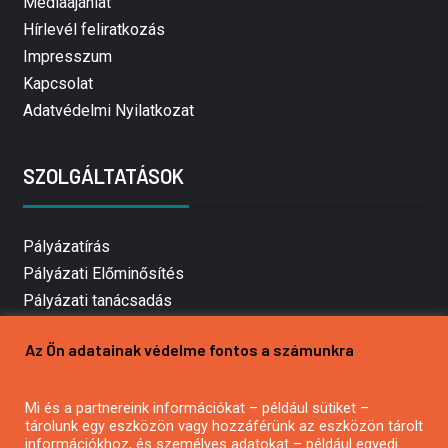
Médiaajánlat
Hírlevél feliratkozás
Impresszum
Kapcsolat
Adatvédelmi Nyilatkozat
SZOLGÁLTATÁSOK
Pályázatírás
Pályázati Előminősítés
Pályázati tanácsadás
Pályázatírás vállalkozásoknak
Az Ön adatainak védelme fontos a számunkra
Mezőgazdasági pályázatírás
Pályázatírás magánszemélyeknek
Mi és a partnereink információkat – például sütiket –
Pályázatírás civil szervezeteknek
tárolunk egy eszközön vagy hozzáférünk az eszközön tárolt
Pályázatírás önkormányzatoknak
információkhoz, és személyes adatokat – például egyedi