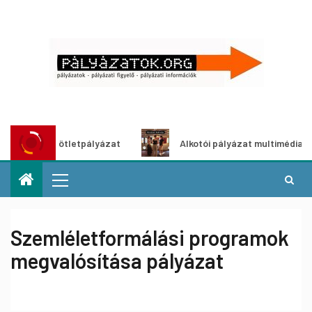
öldítő ötletpályázat
Alkotói pályázat multimédia-kiállítá
Szemléletformálási programok
megvalósítása pályázat