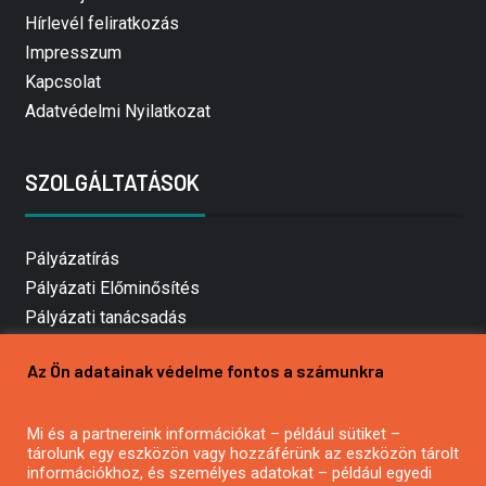
Hírlevél feliratkozás
Impresszum
Kapcsolat
Adatvédelmi Nyilatkozat
SZOLGÁLTATÁSOK
Pályázatírás
Pályázati Előminősítés
Pályázati tanácsadás
Pályázatírás vállalkozásoknak
Az Ön adatainak védelme fontos a számunkra
Mezőgazdasági pályázatírás
Pályázatírás magánszemélyeknek
Mi és a partnereink információkat – például sütiket –
Pályázatírás civil szervezeteknek
tárolunk egy eszközön vagy hozzáférünk az eszközön tárolt
Pályázatírás önkormányzatoknak
információkhoz, és személyes adatokat – például egyedi