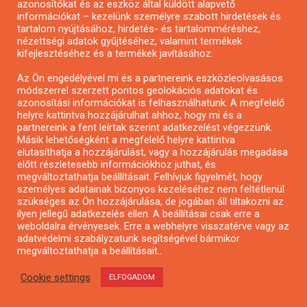
azonosítókat és az eszköz által küldött alapvető
Pályázatfigyelés
információkat – kezelünk személyre szabott hirdetések és
Specifikus pályázatfigyelés vagy hírlevél
tartalom nyújtásához, hirdetés- és tartalomméréshez,
nézettségi adatok gyűjtéséhez, valamint termékek
kifejlesztéséhez és a termékek javításához.
PÁLYÁZATFIGYELŐ
Az Ön engedélyével mi és a partnereink eszközleolvasásos
módszerrel szerzett pontos geolokációs adatokat és
azonosítási információkat is felhasználhatunk. A megfelelő
helyre kattintva hozzájárulhat ahhoz, hogy mi és a
Pályázatok magánszemélyeknek
partnereink a fent leírtak szerint adatkezelést végezzünk.
Pályázatok civil szervezeteknek
Másik lehetőségként a megfelelő helyre kattintva
elutasíthatja a hozzájárulást, vagy a hozzájárulás megadása
Pályázatok vállalkozásoknak
előtt részletesebb információkhoz juthat, és
Önkormányzati pályázatok
megváltoztathatja beállításait. Felhívjuk figyelmét, hogy
személyes adatainak bizonyos kezeléséhez nem feltétlenül
Mezőgazdasági pályázatok
szükséges az Ön hozzájárulása, de jogában áll tiltakozni az
Falusi turizmus pályázatok
ilyen jellegű adatkezelés ellen. A beállításai csak erre a
weboldalra érvényesek. Erre a webhelyre visszatérve vagy az
Napelem pályázatok
adatvédelmi szabályzatunk segítségével bármikor
GINOP pályázatok
megváltoztathatja a beállításait..
Cookie settings
ELFOGADOM
Copyright © All rights reserved.