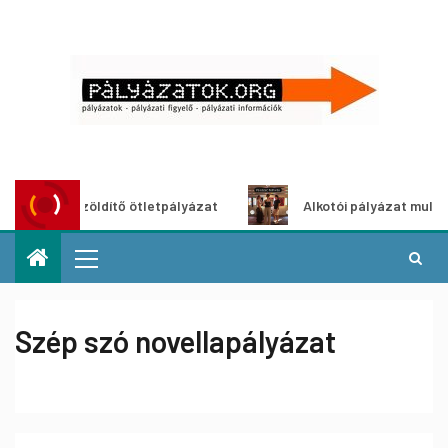
Városzöldítő ötletpályázat
Alkotói pályázat multimédia-ki
Szép szó novellapályázat