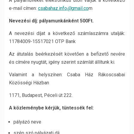
A pályaműveket elektronikus úton várjuk a következő
e-mail címen:
csabahaz.info
@
gmail.co
m
Nevezési díj: pályamunkánként 500Ft.
A nevezési díjat a következő számlaszámra utalják:
11784009-15517021 OTP Bank
Az átutalás beérkezését követően a befizető nevére
és címére nyugtát, igény szerint számlát állítunk ki.
Valamint a helyszínen: Csaba Ház Rákoscsabai
Közösségi Házban
1171, Budapest, Péceli út 222.
A közleménybe kérjük, tüntessék fel:
pályázó neve
szép szó pályázati díj