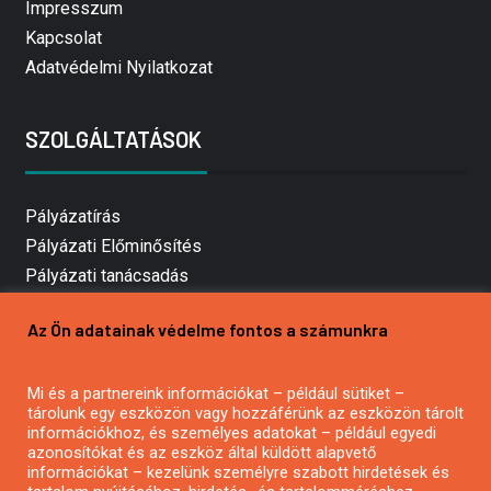
Impresszum
Kapcsolat
Adatvédelmi Nyilatkozat
SZOLGÁLTATÁSOK
Pályázatírás
Pályázati Előminősítés
Pályázati tanácsadás
Pályázatírás vállalkozásoknak
Az Ön adatainak védelme fontos a számunkra
Mezőgazdasági pályázatírás
Pályázatírás magánszemélyeknek
Mi és a partnereink információkat – például sütiket –
Pályázatírás civil szervezeteknek
tárolunk egy eszközön vagy hozzáférünk az eszközön tárolt
Pályázatírás önkormányzatoknak
információkhoz, és személyes adatokat – például egyedi
azonosítókat és az eszköz által küldött alapvető
Pályázatfigyelés
információkat – kezelünk személyre szabott hirdetések és
Specifikus pályázatfigyelés vagy hírlevél