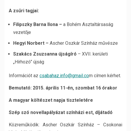
A zsűri tagjai:
Filipszky Barna Ilona –
a Bohém Asztaltársaság
vezetője
Hegyi Norbert –
Ascher Oszkár Színház művésze
Szakács Zsuzsanna újságíró
–
XVII. kerületi
„Hírhozó” újság
Információt az
csabahaz.info@gmail.co
m címen kérhet.
Bemutató: 2015.
április 11-én, szombat 16 órakor
A magyar költészet napja tiszteletére
Szép szó novellapályázat színházi est, díjátadó
Közreműködik: Ascher Oszkár Színház – Csokonai