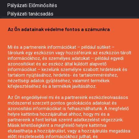
Pályázati Előminősítés
Pályázati tanácsadás
Pályázatírás vállalkozásoknak
Az Ön adatainak védelme fontos a számunkra
Mezőgazdasági pályázatírás
Pályázatírás magánszemélyeknek
Mi és a partnereink információkat – például sütiket –
Pályázatírás civil szervezeteknek
tárolunk egy eszközön vagy hozzáférünk az eszközön tárolt
Pályázatírás önkormányzatoknak
információkhoz, és személyes adatokat – például egyedi
azonosítókat és az eszköz által küldött alapvető
Pályázatfigyelés
információkat – kezelünk személyre szabott hirdetések és
Specifikus pályázatfigyelés vagy hírlevél
tartalom nyújtásához, hirdetés- és tartalomméréshez,
nézettségi adatok gyűjtéséhez, valamint termékek
kifejlesztéséhez és a termékek javításához.
PÁLYÁZATFIGYELŐ
Az Ön engedélyével mi és a partnereink eszközleolvasásos
módszerrel szerzett pontos geolokációs adatokat és
azonosítási információkat is felhasználhatunk. A megfelelő
helyre kattintva hozzájárulhat ahhoz, hogy mi és a
Pályázatok magánszemélyeknek
partnereink a fent leírtak szerint adatkezelést végezzünk.
Pályázatok civil szervezeteknek
Másik lehetőségként a megfelelő helyre kattintva
elutasíthatja a hozzájárulást, vagy a hozzájárulás megadása
Pályázatok vállalkozásoknak
előtt részletesebb információkhoz juthat, és