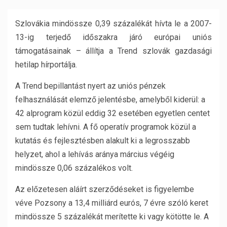
Szlovákia mindössze 0,39 százalékát hívta le a 2007-
13-ig terjedő időszakra járó európai uniós
támogatásainak – állítja a Trend szlovák gazdasági
hetilap hírportálja.
A Trend bepillantást nyert az uniós pénzek
felhasználását elemző jelentésbe, amelyből kiderül: a
42 alprogram közül eddig 32 esetében egyetlen centet
sem tudtak lehívni. A fő operatív programok közül a
kutatás és fejlesztésben alakult ki a legrosszabb
helyzet, ahol a lehívás aránya március végéig
mindössze 0,06 százalékos volt.
Az előzetesen aláírt szerződéseket is figyelembe
véve Pozsony a 13,4 milliárd eurós, 7 évre szóló keret
mindössze 5 százalékát merítette ki vagy kötötte le. A