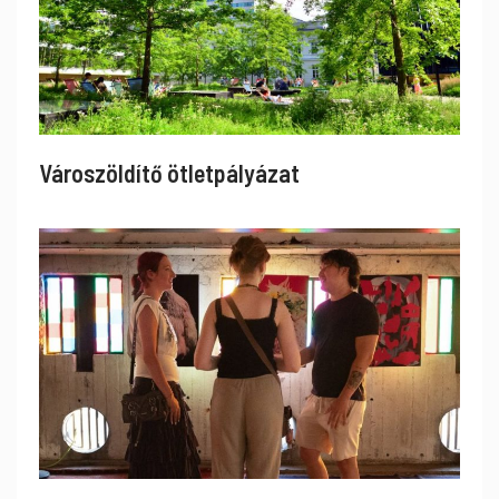
Városzöldítő ötletpályázat