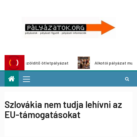
Városzöldítő ötletpályázat
Alkotói pályázat multimédia-
Szlovákia nem tudja lehívni az
EU-támogatásokat