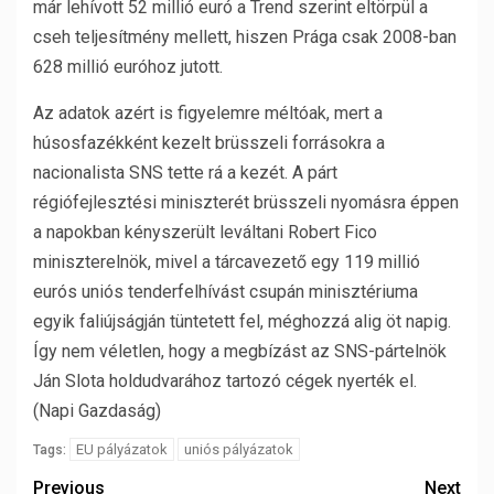
már lehívott 52 millió euró a Trend szerint eltörpül a
cseh teljesítmény mellett, hiszen Prága csak 2008-ban
628 millió euróhoz jutott.
Az adatok azért is figyelemre méltóak, mert a
húsosfazékként kezelt brüsszeli forrásokra a
nacionalista SNS tette rá a kezét. A párt
régiófejlesztési miniszterét brüsszeli nyomásra éppen
a napokban kényszerült leváltani Robert Fico
miniszterelnök, mivel a tárcavezető egy 119 millió
eurós uniós tenderfelhívást csupán minisztériuma
egyik faliújságján tüntetett fel, méghozzá alig öt napig.
Így nem véletlen, hogy a megbízást az SNS-pártelnök
Ján Slota holdudvarához tartozó cégek nyerték el.
(Napi Gazdaság)
EU pályázatok
uniós pályázatok
Tags:
Previous
Next