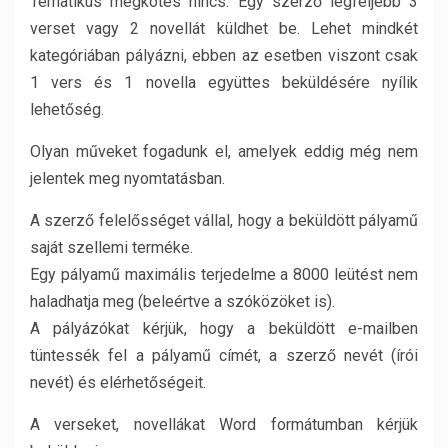
Tematikus megkötés nincs. Egy szerző legfeljebb 3
verset vagy 2 novellát küldhet be. Lehet mindkét
kategóriában pályázni, ebben az esetben viszont csak
1 vers és 1 novella együttes beküldésére nyílik
lehetőség.
Olyan műveket fogadunk el, amelyek eddig még nem
jelentek meg nyomtatásban.
A szerző felelősséget vállal, hogy a beküldött pályamű
saját szellemi terméke.
Egy pályamű maximális terjedelme a 8000 leütést nem
haladhatja meg (beleértve a szóközöket is).
A pályázókat kérjük, hogy a beküldött e-mailben
tüntessék fel a pályamű címét, a szerző nevét (írói
nevét) és elérhetőségeit.
A verseket, novellákat Word formátumban kérjük