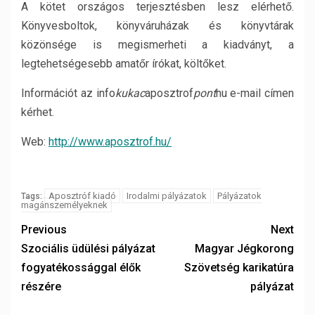
A kötet országos terjesztésben lesz elérhető.
Könyvesboltok, könyváruházak és könyvtárak
közönsége is megismerheti a kiadványt, a
legtehetségesebb amatőr írókat, költőket.
Információt az info
kukac
aposztrof
pont
hu e-mail címen
kérhet.
Web:
http://www.aposztrof.hu/
Aposztróf kiadó
Irodalmi pályázatok
Pályázatok
Tags:
magánszemélyeknek
Previous
Next
Szociális üdülési pályázat
Magyar Jégkorong
fogyatékossággal élők
Szövetség karikatúra
részére
pályázat