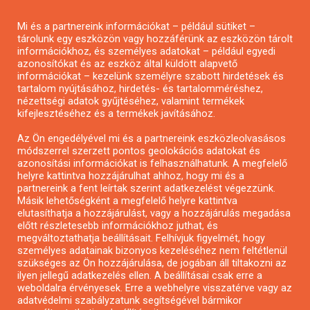
Pályázatírás magánszemélyeknek
Mi és a partnereink információkat – például sütiket –
Pályázatírás civil szervezeteknek
tárolunk egy eszközön vagy hozzáférünk az eszközön tárolt
Pályázatírás önkormányzatoknak
információkhoz, és személyes adatokat – például egyedi
azonosítókat és az eszköz által küldött alapvető
Pályázatfigyelés
információkat – kezelünk személyre szabott hirdetések és
Specifikus pályázatfigyelés vagy hírlevél
tartalom nyújtásához, hirdetés- és tartalomméréshez,
nézettségi adatok gyűjtéséhez, valamint termékek
kifejlesztéséhez és a termékek javításához.
PÁLYÁZATFIGYELŐ
Az Ön engedélyével mi és a partnereink eszközleolvasásos
módszerrel szerzett pontos geolokációs adatokat és
azonosítási információkat is felhasználhatunk. A megfelelő
helyre kattintva hozzájárulhat ahhoz, hogy mi és a
Pályázatok magánszemélyeknek
partnereink a fent leírtak szerint adatkezelést végezzünk.
Pályázatok civil szervezeteknek
Másik lehetőségként a megfelelő helyre kattintva
elutasíthatja a hozzájárulást, vagy a hozzájárulás megadása
Pályázatok vállalkozásoknak
előtt részletesebb információkhoz juthat, és
Önkormányzati pályázatok
megváltoztathatja beállításait. Felhívjuk figyelmét, hogy
személyes adatainak bizonyos kezeléséhez nem feltétlenül
Mezőgazdasági pályázatok
szükséges az Ön hozzájárulása, de jogában áll tiltakozni az
Falusi turizmus pályázatok
ilyen jellegű adatkezelés ellen. A beállításai csak erre a
weboldalra érvényesek. Erre a webhelyre visszatérve vagy az
Napelem pályázatok
adatvédelmi szabályzatunk segítségével bármikor
GINOP pályázatok