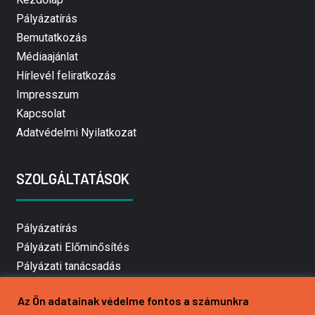
Pályázatírás
Bemutatkozás
Médiaajánlat
Hírlevél feliratkozás
Impresszum
Kapcsolat
Adatvédelmi Nyilatkozat
SZOLGÁLTATÁSOK
Pályázatírás
Pályázati Előminősítés
Pályázati tanácsadás
Pályázatírás vállalkozásoknak
Az Ön adatainak védelme fontos a számunkra
Mezőgazdasági pályázatírás