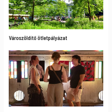
Városzöldítő ötletpályázat