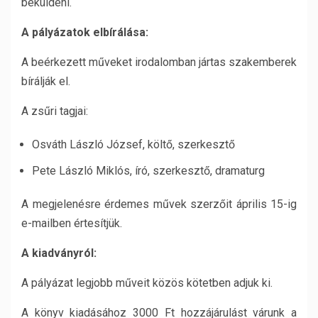
beküldeni.
A pályázatok elbírálása:
A beérkezett műveket irodalomban jártas szakemberek
bírálják el.
A zsűri tagjai:
Osváth László József, költő, szerkesztő
Pete László Miklós, író, szerkesztő, dramaturg
A megjelenésre érdemes művek szerzőit április 15-ig
e-mailben értesítjük.
A kiadványról:
A pályázat legjobb műveit közös kötetben adjuk ki.
A könyv kiadásához 3000 Ft hozzájárulást várunk a