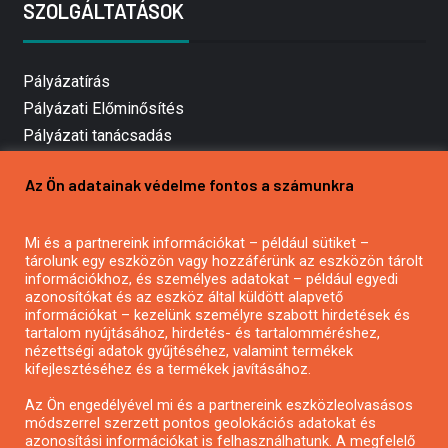
SZOLGÁLTATÁSOK
Pályázatírás
Pályázati Előminősítés
Pályázati tanácsadás
Pályázatírás vállalkozásoknak
Az Ön adatainak védelme fontos a számunkra
Mezőgazdasági pályázatírás
Pályázatírás magánszemélyeknek
Mi és a partnereink információkat – például sütiket –
Pályázatírás civil szervezeteknek
tárolunk egy eszközön vagy hozzáférünk az eszközön tárolt
Pályázatírás önkormányzatoknak
információkhoz, és személyes adatokat – például egyedi
azonosítókat és az eszköz által küldött alapvető
Pályázatfigyelés
információkat – kezelünk személyre szabott hirdetések és
Specifikus pályázatfigyelés vagy hírlevél
tartalom nyújtásához, hirdetés- és tartalomméréshez,
nézettségi adatok gyűjtéséhez, valamint termékek
kifejlesztéséhez és a termékek javításához.
PÁLYÁZATFIGYELŐ
Az Ön engedélyével mi és a partnereink eszközleolvasásos
módszerrel szerzett pontos geolokációs adatokat és
azonosítási információkat is felhasználhatunk. A megfelelő