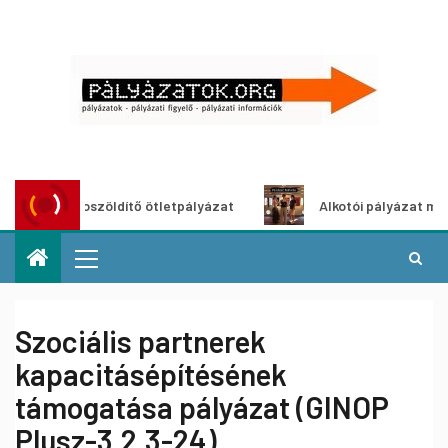
Városzöldítő ötletpályázat
Alkotói pályázat multimédia-k
Szociális partnerek
kapacitásépítésének
támogatása pályázat (GINOP
Plusz-3.2.3-24)