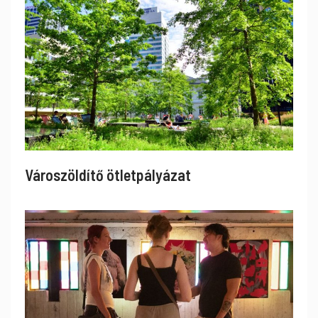
Városzöldítő ötletpályázat