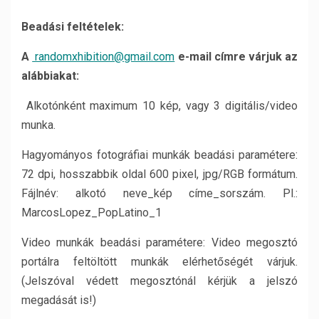
Beadási feltételek:
A
randomxhibition@gmail.com
e-mail címre várjuk az
alábbiakat:
Alkotónként maximum 10 kép, vagy 3 digitális/video
munka.
Hagyományos fotográfiai munkák beadási paramétere:
72 dpi, hosszabbik oldal 600 pixel, jpg/RGB formátum.
Fájlnév: alkotó neve_kép címe_sorszám. Pl.:
MarcosLopez_PopLatino_1
Video munkák beadási paramétere: Video megosztó
portálra feltöltött munkák elérhetőségét várjuk.
(Jelszóval védett megosztónál kérjük a jelszó
megadását is!)