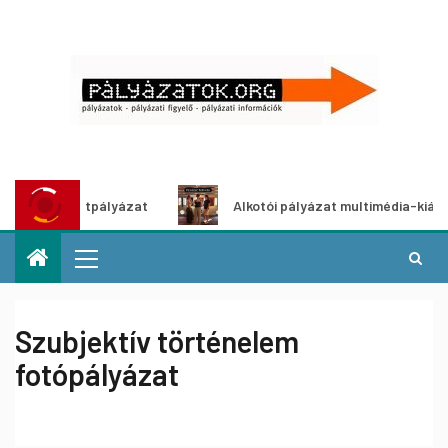
ő ötletpályázat
Alkotói pályázat multimédia-kiállításhoz
Szubjektív történelem
fotópályázat