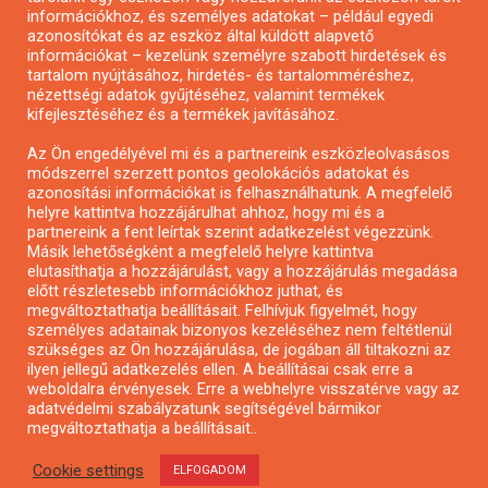
Pályázatírás önkormányzatoknak
információkhoz, és személyes adatokat – például egyedi
azonosítókat és az eszköz által küldött alapvető
Pályázatfigyelés
információkat – kezelünk személyre szabott hirdetések és
Specifikus pályázatfigyelés vagy hírlevél
tartalom nyújtásához, hirdetés- és tartalomméréshez,
nézettségi adatok gyűjtéséhez, valamint termékek
kifejlesztéséhez és a termékek javításához.
PÁLYÁZATFIGYELŐ
Az Ön engedélyével mi és a partnereink eszközleolvasásos
módszerrel szerzett pontos geolokációs adatokat és
azonosítási információkat is felhasználhatunk. A megfelelő
helyre kattintva hozzájárulhat ahhoz, hogy mi és a
Pályázatok magánszemélyeknek
partnereink a fent leírtak szerint adatkezelést végezzünk.
Pályázatok civil szervezeteknek
Másik lehetőségként a megfelelő helyre kattintva
elutasíthatja a hozzájárulást, vagy a hozzájárulás megadása
Pályázatok vállalkozásoknak
előtt részletesebb információkhoz juthat, és
Önkormányzati pályázatok
megváltoztathatja beállításait. Felhívjuk figyelmét, hogy
személyes adatainak bizonyos kezeléséhez nem feltétlenül
Mezőgazdasági pályázatok
szükséges az Ön hozzájárulása, de jogában áll tiltakozni az
Falusi turizmus pályázatok
ilyen jellegű adatkezelés ellen. A beállításai csak erre a
weboldalra érvényesek. Erre a webhelyre visszatérve vagy az
Napelem pályázatok
adatvédelmi szabályzatunk segítségével bármikor
GINOP pályázatok
megváltoztathatja a beállításait..
Cookie settings
ELFOGADOM