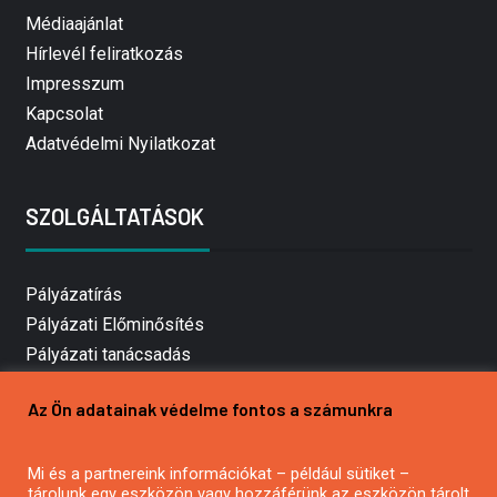
Médiaajánlat
Hírlevél feliratkozás
Impresszum
Kapcsolat
Adatvédelmi Nyilatkozat
SZOLGÁLTATÁSOK
Pályázatírás
Pályázati Előminősítés
Pályázati tanácsadás
Pályázatírás vállalkozásoknak
Az Ön adatainak védelme fontos a számunkra
Mezőgazdasági pályázatírás
Pályázatírás magánszemélyeknek
Mi és a partnereink információkat – például sütiket –
Pályázatírás civil szervezeteknek
tárolunk egy eszközön vagy hozzáférünk az eszközön tárolt