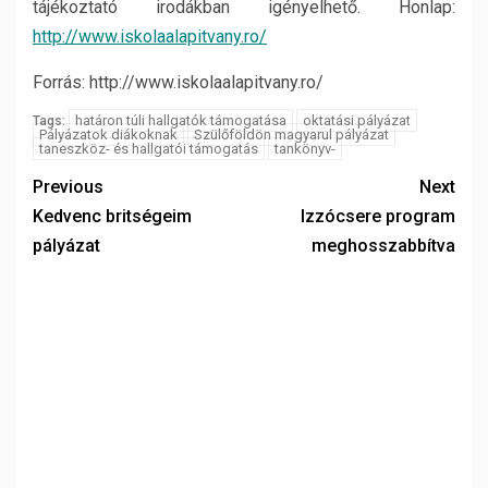
tájékoztató irodákban igényelhető. Honlap:
http://www.iskolaalapitvany.ro/
Forrás: http://www.iskolaalapitvany.ro/
határon túli hallgatók támogatása
oktatási pályázat
Tags:
Pályázatok diákoknak
Szülőföldön magyarul pályázat
taneszköz- és hallgatói támogatás
tankönyv-
Previous
Next
Kedvenc britségeim
Izzócsere program
pályázat
meghosszabbítva