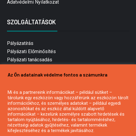
Adatvédelmi Nyilatkozat
SZOLGÁLTATÁSOK
Pályázatírás
Pályázati Előminősítés
Pályázati tanácsadás
Pályázatírás vállalkozásoknak
Az Ön adatainak védelme fontos a számunkra
Mezőgazdasági pályázatírás
Pályázatírás magánszemélyeknek
Mi és a partnereink információkat – például sütiket –
Pályázatírás civil szervezeteknek
tárolunk egy eszközön vagy hozzáférünk az eszközön tárolt
Pályázatírás önkormányzatoknak
információkhoz, és személyes adatokat – például egyedi
azonosítókat és az eszköz által küldött alapvető
Pályázatfigyelés
információkat – kezelünk személyre szabott hirdetések és
Specifikus pályázatfigyelés vagy hírlevél
tartalom nyújtásához, hirdetés- és tartalomméréshez,
nézettségi adatok gyűjtéséhez, valamint termékek
kifejlesztéséhez és a termékek javításához.