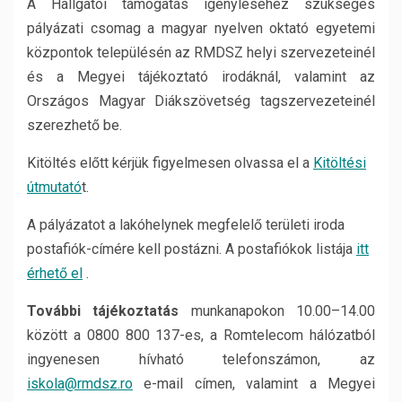
A Hallgatói támogatás igényléséhez szükséges
pályázati csomag a magyar nyelven oktató egyetemi
központok településén az RMDSZ helyi szervezeteinél
és a Megyei tájékoztató irodáknál, valamint az
Országos Magyar Diákszövetség tagszervezeteinél
szerezhető be.
Kitöltés előtt kérjük figyelmesen olvassa el a
Kitöltési
útmutató
t.
A pályázatot a lakóhelynek megfelelő területi iroda
postafiók-címére kell postázni. A postafiókok listája
itt
érhető el
.
További tájékoztatás
munkanapokon 10.00–14.00
között a 0800 800 137-es, a Romtelecom hálózatból
ingyenesen hívható telefonszámon, az
iskola@rmdsz.ro
e-mail címen, valamint a Megyei