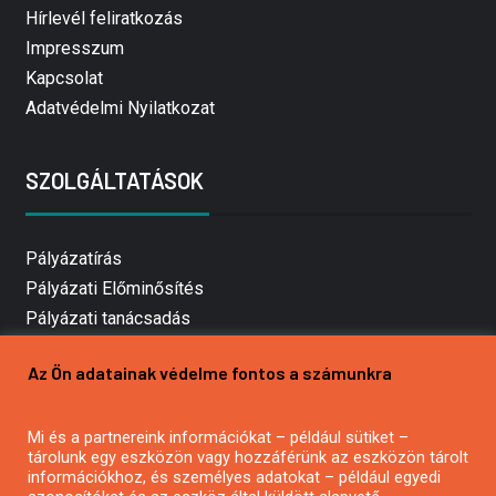
Hírlevél feliratkozás
Impresszum
Kapcsolat
Adatvédelmi Nyilatkozat
SZOLGÁLTATÁSOK
Pályázatírás
Pályázati Előminősítés
Pályázati tanácsadás
Pályázatírás vállalkozásoknak
Az Ön adatainak védelme fontos a számunkra
Mezőgazdasági pályázatírás
Pályázatírás magánszemélyeknek
Mi és a partnereink információkat – például sütiket –
Pályázatírás civil szervezeteknek
tárolunk egy eszközön vagy hozzáférünk az eszközön tárolt
Pályázatírás önkormányzatoknak
információkhoz, és személyes adatokat – például egyedi