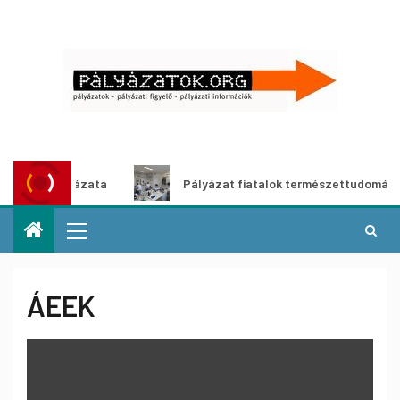
zös pályázata
Pályázat fiatalok természettudományos pál
ÁEEK