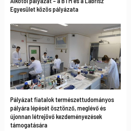
Alkotói pályázat – a BTM és a Labrisz
Egyesület közös pályázata
Pályázat fiatalok természettudományos
pályára lépését ösztönző, meglévő és
újonnan létrejövő kezdeményezések
támogatására