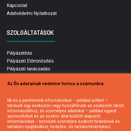
Kapcsolat
Adatvédelmi Nyilatkozat
SZOLGÁLTATÁSOK
Pályázatírás
Pályázati Előminősítés
Pályázati tanácsadás
Pályázatírás vállalkozásoknak
Az Ön adatainak védelme fontos a számunkra
Mezőgazdasági pályázatírás
Pályázatírás magánszemélyeknek
Mi és a partnereink információkat – például sütiket –
Pályázatírás civil szervezeteknek
tárolunk egy eszközön vagy hozzáférünk az eszközön tárolt
Pályázatírás önkormányzatoknak
információkhoz, és személyes adatokat – például egyedi
azonosítókat és az eszköz által küldött alapvető
Pályázatfigyelés
információkat – kezelünk személyre szabott hirdetések és
Specifikus pályázatfigyelés vagy hírlevél
tartalom nyújtásához, hirdetés- és tartalomméréshez,