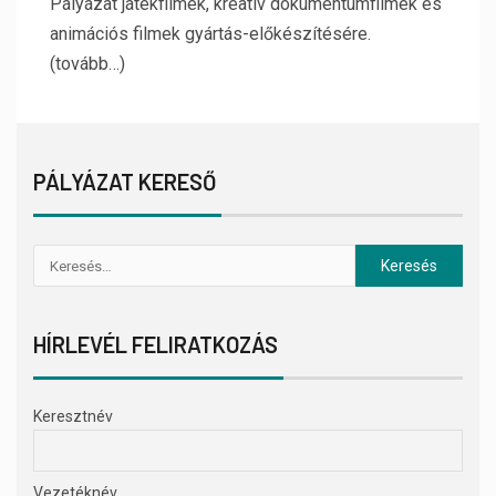
Pályázat játékfilmek, kreatív dokumentumfilmek és
animációs filmek gyártás-előkészítésére.
(tovább…)
PÁLYÁZAT KERESŐ
HÍRLEVÉL FELIRATKOZÁS
Keresztnév
Vezetéknév