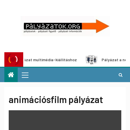
ói pályázat multimédia-kiállításhoz
Pályázat a nemek köz
animációsfilm pályázat