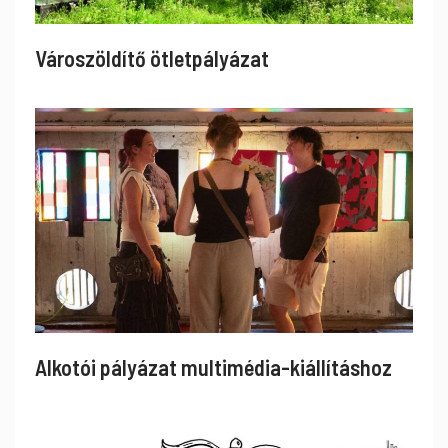
Városzöldítő ötletpályázat
Alkotói pályázat multimédia-kiállításhoz