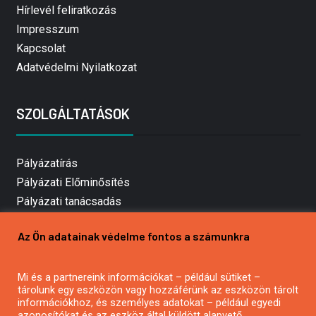
Hírlevél feliratkozás
Impresszum
Kapcsolat
Adatvédelmi Nyilatkozat
SZOLGÁLTATÁSOK
Pályázatírás
Pályázati Előminősítés
Pályázati tanácsadás
Pályázatírás vállalkozásoknak
Az Ön adatainak védelme fontos a számunkra
Mezőgazdasági pályázatírás
Pályázatírás magánszemélyeknek
Mi és a partnereink információkat – például sütiket –
Pályázatírás civil szervezeteknek
tárolunk egy eszközön vagy hozzáférünk az eszközön tárolt
Pályázatírás önkormányzatoknak
információkhoz, és személyes adatokat – például egyedi
azonosítókat és az eszköz által küldött alapvető
Pályázatfigyelés