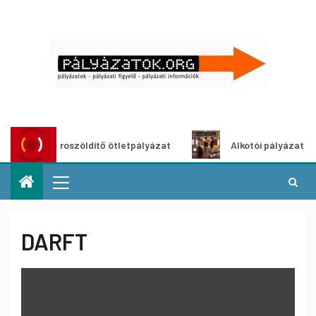
Városzöldítő ötletpályázat
Alkotói pályázat multimédi
DARFT