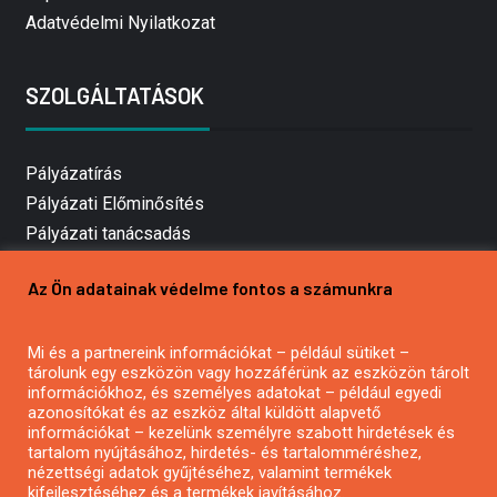
Adatvédelmi Nyilatkozat
SZOLGÁLTATÁSOK
Pályázatírás
Pályázati Előminősítés
Pályázati tanácsadás
Pályázatírás vállalkozásoknak
Az Ön adatainak védelme fontos a számunkra
Mezőgazdasági pályázatírás
Pályázatírás magánszemélyeknek
Mi és a partnereink információkat – például sütiket –
Pályázatírás civil szervezeteknek
tárolunk egy eszközön vagy hozzáférünk az eszközön tárolt
Pályázatírás önkormányzatoknak
információkhoz, és személyes adatokat – például egyedi
azonosítókat és az eszköz által küldött alapvető
Pályázatfigyelés
információkat – kezelünk személyre szabott hirdetések és
Specifikus pályázatfigyelés vagy hírlevél
tartalom nyújtásához, hirdetés- és tartalomméréshez,
nézettségi adatok gyűjtéséhez, valamint termékek
kifejlesztéséhez és a termékek javításához.