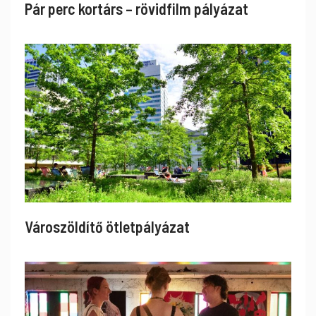
Pár perc kortárs – rövidfilm pályázat
Városzöldítő ötletpályázat