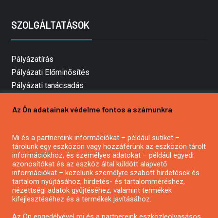
SZOLGÁLTATÁSOK
Pályázatírás
Pályázati Előminősítés
Pályázati tanácsadás
Pályázatírás vállalkozásoknak
Az Ön adatainak védelme fontos a számunkra
Mezőgazdasági pályázatírás
Pályázatírás magánszemélyeknek
Mi és a partnereink információkat – például sütiket –
Pályázatírás civil szervezeteknek
tárolunk egy eszközön vagy hozzáférünk az eszközön tárolt
Pályázatírás önkormányzatoknak
információkhoz, és személyes adatokat – például egyedi
azonosítókat és az eszköz által küldött alapvető
Pályázatfigyelés
információkat – kezelünk személyre szabott hirdetések és
Specifikus pályázatfigyelés vagy hírlevél
tartalom nyújtásához, hirdetés- és tartalomméréshez,
nézettségi adatok gyűjtéséhez, valamint termékek
kifejlesztéséhez és a termékek javításához.
PÁLYÁZATFIGYELŐ
Az Ön engedélyével mi és a partnereink eszközleolvasásos