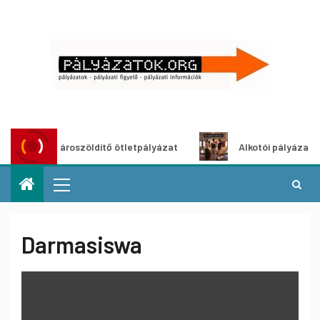
Városzöldítő ötletpályázat
Alkotói pályázat multim
Darmasiswa