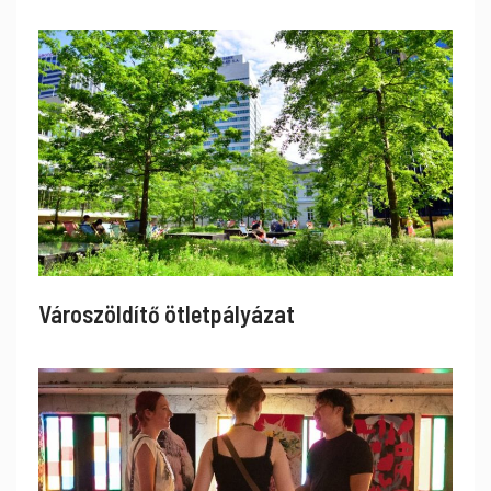
Városzöldítő ötletpályázat