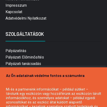
Impresszum
Kapcsolat
Adatvédelmi Nyilatkozat
SZOLGÁLTATÁSOK
Pályázatírás
Pályázati Előminősítés
Pályázati tanácsadás
Pályázatírás vállalkozásoknak
Az Ön adatainak védelme fontos a számunkra
Mezőgazdasági pályázatírás
Pályázatírás magánszemélyeknek
Mi és a partnereink információkat – például sütiket –
Pályázatírás civil szervezeteknek
tárolunk egy eszközön vagy hozzáférünk az eszközön tárolt
Pályázatírás önkormányzatoknak
információkhoz, és személyes adatokat – például egyedi
azonosítókat és az eszköz által küldött alapvető
Pályázatfigyelés
információkat – kezelünk személyre szabott hirdetések és