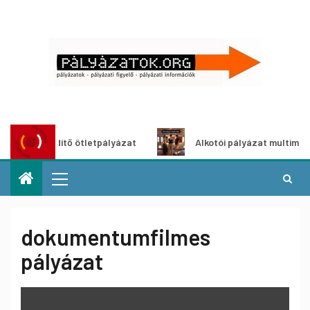
roszöldítő ötletpályázat
Alkotói pályázat multimédia-kiál
dokumentumfilmes
pályázat