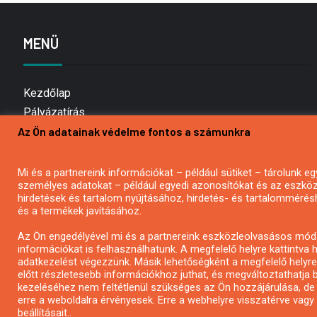
MENÜ
Kezdőlap
Pályázatírás
Az Ön adatainak védelme fontos a számunkra
Bemutatkozás
Médiaajánlat
Hírlevél feliratkozás
Mi és a partnereink információkat – például sütiket – tárolunk
személyes adatokat – például egyedi azonosítókat és az eszköz 
Impresszum
hirdetések és tartalom nyújtásához, hirdetés- és tartalommérés
Kapcsolat
és a termékek javításához.
Adatvédelmi Nyilatkozat
Az Ön engedélyével mi és a partnereink eszközleolvasásos móds
információkat is felhasználhatunk. A megfelelő helyre kattintva h
adatkezelést végezzünk. Másik lehetőségként a megfelelő helyre 
előtt részletesebb információkhoz juthat, és megváltoztathatja b
kezeléséhez nem feltétlenül szükséges az Ön hozzájárulása, de jog
erre a weboldalra érvényesek. Erre a webhelyre visszatérve vag
beállításait..