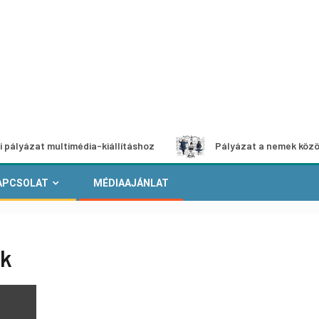
 multimédia-kiállításhoz
Pályázat a nemek közötti egyen
APCSOLAT
MÉDIAAJÁNLAT
ok