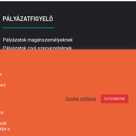
PÁLYÁZATFIGYELŐ
Pályázatok magánszemélyeknek
Pályázatok civil szervezeteknek
Pályázatok vállalkozásoknak
Önkormányzati pályázatok
Mezőgazdasági pályázatok
s
Falusi turizmus pályázatok
hez
Napelem pályázatok
GINOP pályázatok
Cookie settings
ELFOGADOM
sa
csak
tja a