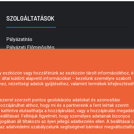
SZOLGÁLTATÁSOK
Pályázatírás
Pályázati Előminősítés
Pályázati tanácsadás
Pályázatírás vállalkozásoknak
Mezőgazdasági pályázatírás
 egy eszközön vagy hozzáférünk az eszközön tárolt információkhoz, é
által küldött alapvető információkat – kezelünk személyre szabott
Pályázatírás magánszemélyeknek
hez, nézettségi adatok gyűjtéséhez, valamint termékek kifejlesztésé
Pályázatírás civil szervezeteknek
Pályázatírás önkormányzatoknak
zerrel szerzett pontos geolokációs adatokat és azonosítási
Pályázatfigyelés
ozzájárulhat ahhoz, hogy mi és a partnereink a fent leírtak szerint
kattintva elutasíthatja a hozzájárulást, vagy a hozzájárulás megadá
Specifikus pályázatfigyelés vagy hírlevél
eállításait. Felhívjuk figyelmét, hogy személyes adatainak bizonyos
ában áll tiltakozni az ilyen jellegű adatkezelés ellen. A beállításai 
y az adatvédelmi szabályzatunk segítségével bármikor megváltoztatha
Copyright © All rights reserved.