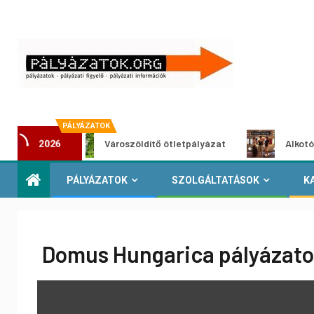
PÁLYÁZATOK
t
Városzöldítő ötletpályázat
Alkotói pályázat
2026
PÁLYÁZATOK
SZOLGÁLTATÁSOK
K
Domus Hungarica pályázat