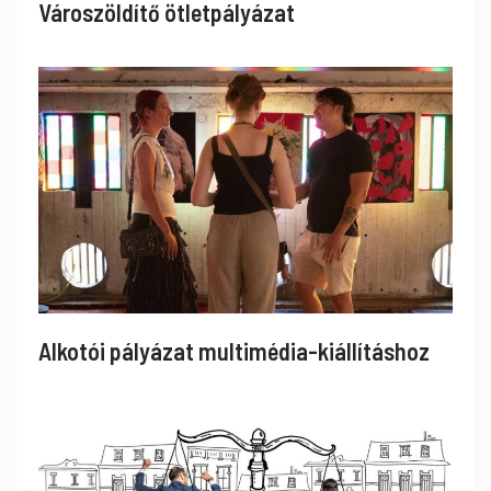
Városzöldítő ötletpályázat
Alkotói pályázat multimédia-kiállításhoz