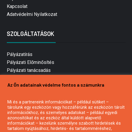
Kapcsolat
Adatvédelmi Nyilatkozat
SZOLGÁLTATÁSOK
Pályázatírás
Pályázati Előminősítés
Pályázati tanácsadás
Pályázatírás vállalkozásoknak
Az Ön adatainak védelme fontos a számunkra
Mezőgazdasági pályázatírás
Pályázatírás magánszemélyeknek
Mi és a partnereink információkat – például sütiket –
Pályázatírás civil szervezeteknek
tárolunk egy eszközön vagy hozzáférünk az eszközön tárolt
Pályázatírás önkormányzatoknak
információkhoz, és személyes adatokat – például egyedi
azonosítókat és az eszköz által küldött alapvető
Pályázatfigyelés
információkat – kezelünk személyre szabott hirdetések és
Specifikus pályázatfigyelés vagy hírlevél
tartalom nyújtásához, hirdetés- és tartalomméréshez,