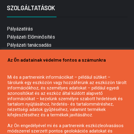
SZOLGÁLTATÁSOK
Pályázatírás
Pályázati Előminősítés
Pályázati tanácsadás
Pályázatírás vállalkozásoknak
Az Ön adatainak védelme fontos a számunkra
Mezőgazdasági pályázatírás
Pályázatírás magánszemélyeknek
Mi és a partnereink információkat – például sütiket –
Pályázatírás civil szervezeteknek
tárolunk egy eszközön vagy hozzáférünk az eszközön tárolt
Pályázatírás önkormányzatoknak
információkhoz, és személyes adatokat – például egyedi
azonosítókat és az eszköz által küldött alapvető
Pályázatfigyelés
információkat – kezelünk személyre szabott hirdetések és
Specifikus pályázatfigyelés vagy hírlevél
tartalom nyújtásához, hirdetés- és tartalomméréshez,
nézettségi adatok gyűjtéséhez, valamint termékek
kifejlesztéséhez és a termékek javításához.
PÁLYÁZATFIGYELŐ
Az Ön engedélyével mi és a partnereink eszközleolvasásos
módszerrel szerzett pontos geolokációs adatokat és