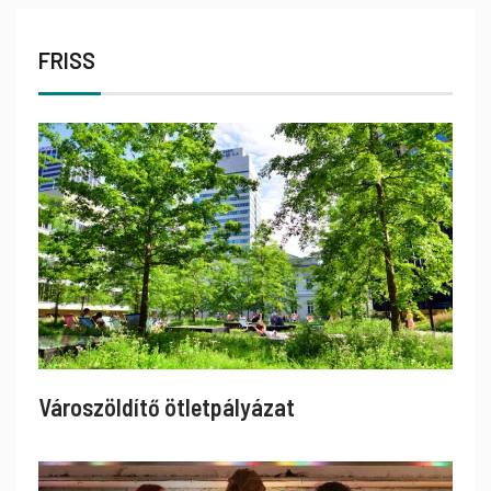
FRISS
Városzöldítő ötletpályázat