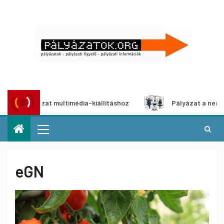
 pályázat multimédia-kiállításhoz
Pályázat a nemek közöt
eGN