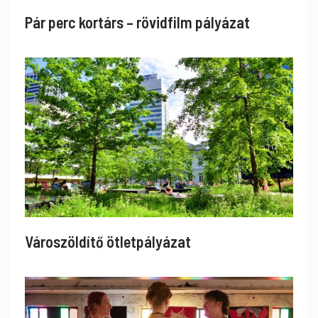
Pár perc kortárs – rövidfilm pályázat
Városzöldítő ötletpályázat