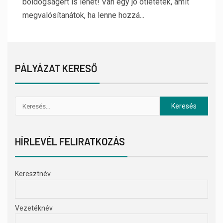
boldogságért is lehet! Van egy jó ötletetek, amit
megvalósítanátok, ha lenne hozzá...
PÁLYÁZAT KERESŐ
HÍRLEVÉL FELIRATKOZÁS
Keresztnév
Vezetéknév