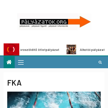
Városzöldítő ötletpályázat
Alkotói pályázat multiméd
FKA