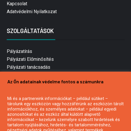
Kapcsolat
Adatvédelmi Nyilatkozat
SZOLGÁLTATÁSOK
Pályázatírás
Pályázati Előminősítés
Pályázati tanácsadás
Pályázatírás vállalkozásoknak
Az Ön adatainak védelme fontos a számunkra
Mezőgazdasági pályázatírás
Pályázatírás magánszemélyeknek
Mi és a partnereink információkat – például sütiket –
Pályázatírás civil szervezeteknek
tárolunk egy eszközön vagy hozzáférünk az eszközön tárolt
Pályázatírás önkormányzatoknak
információkhoz, és személyes adatokat – például egyedi
azonosítókat és az eszköz által küldött alapvető
Pályázatfigyelés
információkat – kezelünk személyre szabott hirdetések és
Specifikus pályázatfigyelés vagy hírlevél
tartalom nyújtásához, hirdetés- és tartalomméréshez,
nézettségi adatok gyűjtéséhez, valamint termékek