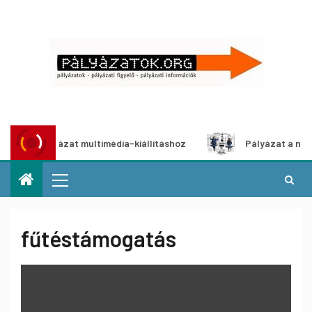
tói pályázat multimédia-kiállításhoz
Pályázat a nemek kö
fűtéstámogatás