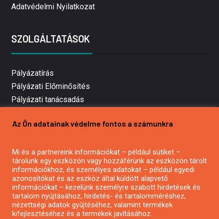
Adatvédelmi Nyilatkozat
SZOLGÁLTATÁSOK
Pályázatírás
Pályázati Előminősítés
Pályázati tanácsadás
Pályázatírás vállalkozásoknak
Az Ön adatainak védelme fontos a számunkra
Mezőgazdasági pályázatírás
Pályázatírás magánszemélyeknek
Mi és a partnereink információkat – például sütiket –
Pályázatírás civil szervezeteknek
tárolunk egy eszközön vagy hozzáférünk az eszközön tárolt
Pályázatírás önkormányzatoknak
információkhoz, és személyes adatokat – például egyedi
azonosítókat és az eszköz által küldött alapvető
Pályázatfigyelés
információkat – kezelünk személyre szabott hirdetések és
Specifikus pályázatfigyelés vagy hírlevél
tartalom nyújtásához, hirdetés- és tartalomméréshez,
nézettségi adatok gyűjtéséhez, valamint termékek
kifejlesztéséhez és a termékek javításához.