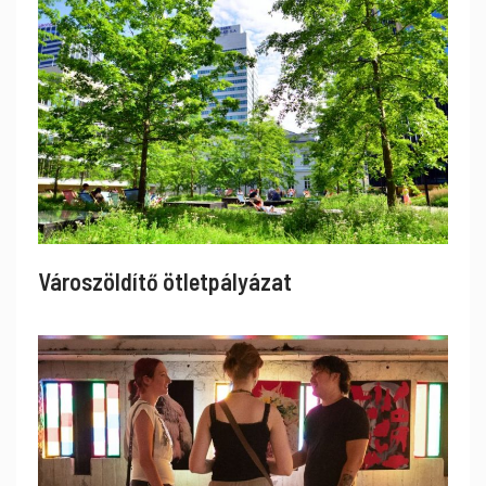
Városzöldítő ötletpályázat