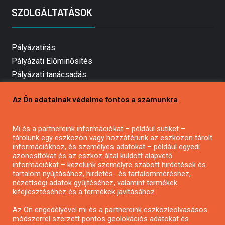
SZOLGÁLTATÁSOK
Pályázatírás
Pályázati Előminősítés
Pályázati tanácsadás
Pályázatírás vállalkozásoknak
Az Ön adatainak védelme fontos a számunkra
Mezőgazdasági pályázatírás
Pályázatírás magánszemélyeknek
Mi és a partnereink információkat – például sütiket –
Pályázatírás civil szervezeteknek
tárolunk egy eszközön vagy hozzáférünk az eszközön tárolt
Pályázatírás önkormányzatoknak
információkhoz, és személyes adatokat – például egyedi
azonosítókat és az eszköz által küldött alapvető
Pályázatfigyelés
információkat – kezelünk személyre szabott hirdetések és
Specifikus pályázatfigyelés vagy hírlevél
tartalom nyújtásához, hirdetés- és tartalomméréshez,
nézettségi adatok gyűjtéséhez, valamint termékek
kifejlesztéséhez és a termékek javításához.
PÁLYÁZATFIGYELŐ
Az Ön engedélyével mi és a partnereink eszközleolvasásos
módszerrel szerzett pontos geolokációs adatokat és