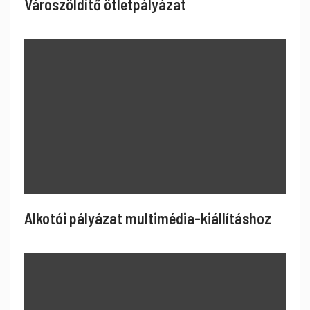
Városzöldítő ötletpályázat
Alkotói pályázat multimédia-kiállításhoz