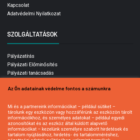
Kapcsolat
Adatvédelmi Nyilatkozat
SZOLGÁLTATÁSOK
Pályázatírás
Pályázati Előminősítés
Pályázati tanácsadás
Pályázatírás vállalkozásoknak
Az Ön adatainak védelme fontos a számunkra
Mezőgazdasági pályázatírás
Pályázatírás magánszemélyeknek
Mi és a partnereink információkat – például sütiket –
Pályázatírás civil szervezeteknek
tárolunk egy eszközön vagy hozzáférünk az eszközön tárolt
Pályázatírás önkormányzatoknak
információkhoz, és személyes adatokat – például egyedi
azonosítókat és az eszköz által küldött alapvető
Pályázatfigyelés
információkat – kezelünk személyre szabott hirdetések és
Specifikus pályázatfigyelés vagy hírlevél
tartalom nyújtásához, hirdetés- és tartalomméréshez,