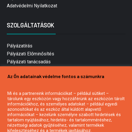
Adatvédelmi Nyilatkozat
SZOLGÁLTATÁSOK
Pályázatírás
Pályázati Előminősítés
Pályázati tanácsadás
Pályázatírás vállalkozásoknak
Az Ön adatainak védelme fontos a számunkra
Mezőgazdasági pályázatírás
Pályázatírás magánszemélyeknek
Mi és a partnereink információkat – például sütiket –
Pályázatírás civil szervezeteknek
tárolunk egy eszközön vagy hozzáférünk az eszközön tárolt
Pályázatírás önkormányzatoknak
információkhoz, és személyes adatokat – például egyedi
azonosítókat és az eszköz által küldött alapvető
Pályázatfigyelés
információkat – kezelünk személyre szabott hirdetések és
Specifikus pályázatfigyelés vagy hírlevél
tartalom nyújtásához, hirdetés- és tartalomméréshez,
nézettségi adatok gyűjtéséhez, valamint termékek
kifejlesztéséhez és a termékek javításához.