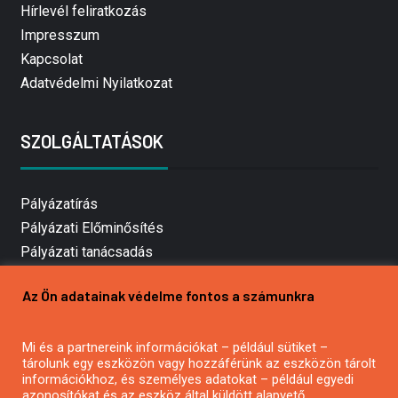
Hírlevél feliratkozás
Impresszum
Kapcsolat
Adatvédelmi Nyilatkozat
SZOLGÁLTATÁSOK
Pályázatírás
Pályázati Előminősítés
Pályázati tanácsadás
Pályázatírás vállalkozásoknak
Az Ön adatainak védelme fontos a számunkra
Mezőgazdasági pályázatírás
Pályázatírás magánszemélyeknek
Mi és a partnereink információkat – például sütiket –
Pályázatírás civil szervezeteknek
tárolunk egy eszközön vagy hozzáférünk az eszközön tárolt
Pályázatírás önkormányzatoknak
információkhoz, és személyes adatokat – például egyedi
azonosítókat és az eszköz által küldött alapvető
Pályázatfigyelés