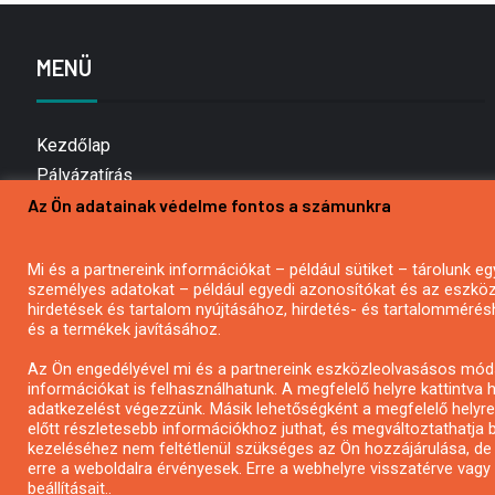
MENÜ
Kezdőlap
Pályázatírás
Az Ön adatainak védelme fontos a számunkra
Bemutatkozás
Médiaajánlat
Hírlevél feliratkozás
Mi és a partnereink információkat – például sütiket – tárolunk
személyes adatokat – például egyedi azonosítókat és az eszköz 
Impresszum
hirdetések és tartalom nyújtásához, hirdetés- és tartalommérés
Kapcsolat
és a termékek javításához.
Adatvédelmi Nyilatkozat
Az Ön engedélyével mi és a partnereink eszközleolvasásos móds
információkat is felhasználhatunk. A megfelelő helyre kattintva h
adatkezelést végezzünk. Másik lehetőségként a megfelelő helyre 
előtt részletesebb információkhoz juthat, és megváltoztathatja b
kezeléséhez nem feltétlenül szükséges az Ön hozzájárulása, de jog
erre a weboldalra érvényesek. Erre a webhelyre visszatérve vag
beállításait..