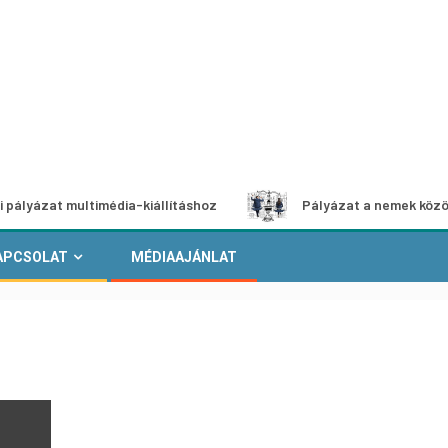
 multimédia-kiállításhoz
Pályázat a nemek közötti egyen
APCSOLAT
MÉDIAAJÁNLAT