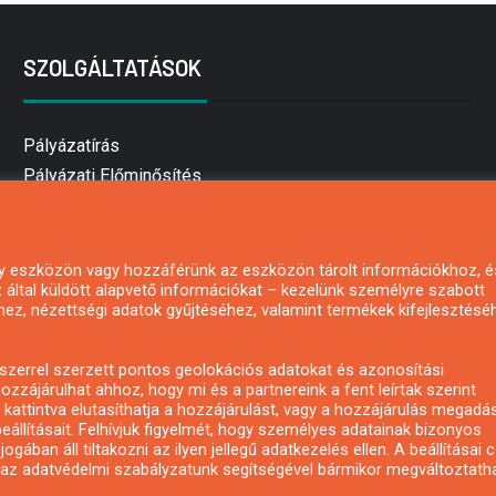
SZOLGÁLTATÁSOK
Pályázatírás
Pályázati Előminősítés
Pályázati tanácsadás
Pályázatírás vállalkozásoknak
Mezőgazdasági pályázatírás
 egy eszközön vagy hozzáférünk az eszközön tárolt információkhoz, é
által küldött alapvető információkat – kezelünk személyre szabott
Pályázatírás magánszemélyeknek
hez, nézettségi adatok gyűjtéséhez, valamint termékek kifejlesztésé
Pályázatírás civil szervezeteknek
Pályázatírás önkormányzatoknak
zerrel szerzett pontos geolokációs adatokat és azonosítási
Pályázatfigyelés
ozzájárulhat ahhoz, hogy mi és a partnereink a fent leírtak szerint
kattintva elutasíthatja a hozzájárulást, vagy a hozzájárulás megadá
Specifikus pályázatfigyelés vagy hírlevél
eállításait. Felhívjuk figyelmét, hogy személyes adatainak bizonyos
ában áll tiltakozni az ilyen jellegű adatkezelés ellen. A beállításai 
y az adatvédelmi szabályzatunk segítségével bármikor megváltoztatha
Copyright © All rights reserved.