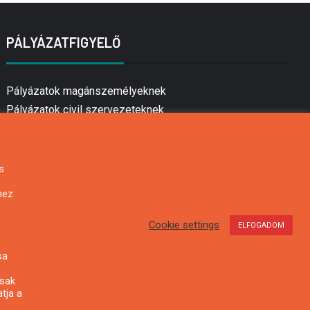
PÁLYÁZATFIGYELŐ
Pályázatok magánszemélyeknek
Pályázatok civil szervezeteknek
Pályázatok vállalkozásoknak
Önkormányzati pályázatok
Mezőgazdasági pályázatok
s
Falusi turizmus pályázatok
hez
Napelem pályázatok
GINOP pályázatok
Cookie settings
ELFOGADOM
sa
csak
tja a