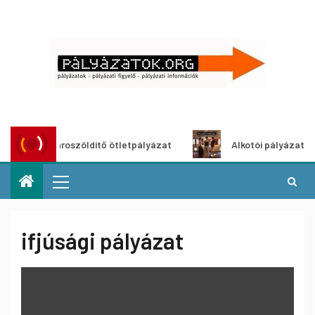
Városzöldítő ötletpályázat
Alkotói pályázat multim
ifjúsági pályázat