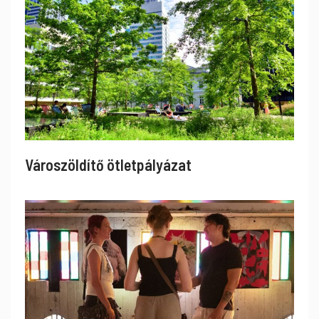
Városzöldítő ötletpályázat