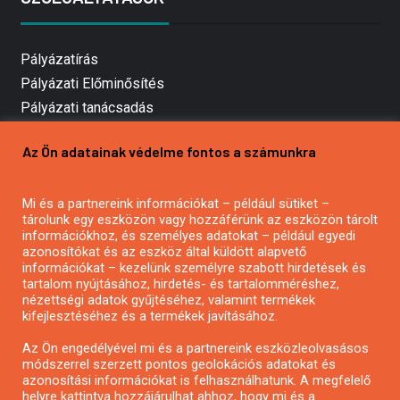
Pályázatírás
Pályázati Előminősítés
Pályázati tanácsadás
Pályázatírás vállalkozásoknak
Az Ön adatainak védelme fontos a számunkra
Mezőgazdasági pályázatírás
Pályázatírás magánszemélyeknek
Mi és a partnereink információkat – például sütiket –
Pályázatírás civil szervezeteknek
tárolunk egy eszközön vagy hozzáférünk az eszközön tárolt
Pályázatírás önkormányzatoknak
információkhoz, és személyes adatokat – például egyedi
azonosítókat és az eszköz által küldött alapvető
Pályázatfigyelés
információkat – kezelünk személyre szabott hirdetések és
Specifikus pályázatfigyelés vagy hírlevél
tartalom nyújtásához, hirdetés- és tartalomméréshez,
nézettségi adatok gyűjtéséhez, valamint termékek
kifejlesztéséhez és a termékek javításához.
PÁLYÁZATFIGYELŐ
Az Ön engedélyével mi és a partnereink eszközleolvasásos
módszerrel szerzett pontos geolokációs adatokat és
azonosítási információkat is felhasználhatunk. A megfelelő
helyre kattintva hozzájárulhat ahhoz, hogy mi és a
Pályázatok magánszemélyeknek